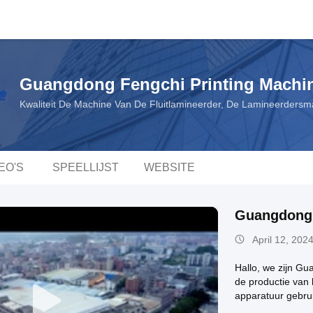
Guangdong Fengchi Printing Machin
Kwaliteit De Machine Van De Fluitlamineerder, De Lamineerdersma
EO'S
SPEELLIJST
WEBSITE
Guangdong F
April 12, 202
Hallo, we zijn Gu
de productie van 
apparatuur gebru