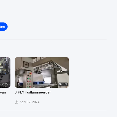
Ons
00:27
02:53
 van
3 PLY fluitlamineerder
April 12, 2024