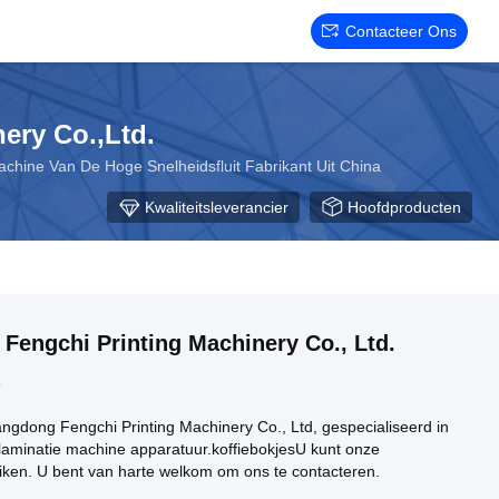
Contacteer Ons
ery Co.,Ltd.
chine Van De Hoge Snelheidsfluit Fabrikant Uit China
Kwaliteitsleverancier
Hoofdproducten
engchi Printing Machinery Co., Ltd.
4
angdong Fengchi Printing Machinery Co., Ltd, gespecialiseerd in
laminatie machine apparatuur.koffiebokjesU kunt onze
iken. U bent van harte welkom om ons te contacteren.