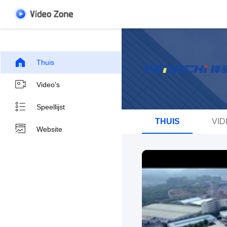
Thuis
Video's
Speellijst
THUIS
VID
Website