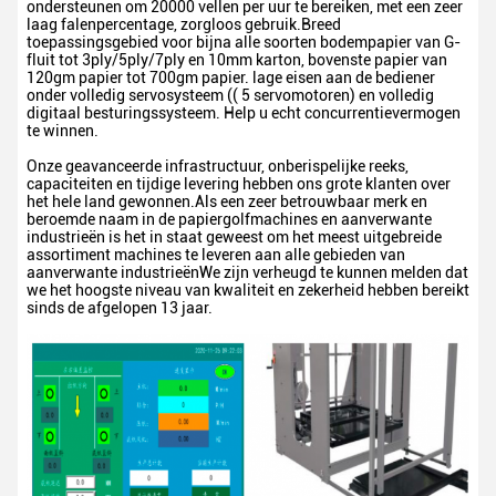
ondersteunen om 20000 vellen per uur te bereiken, met een zeer
laag falenpercentage, zorgloos gebruik.Breed
toepassingsgebied voor bijna alle soorten bodempapier van G-
fluit tot 3ply/5ply/7ply en 10mm karton, bovenste papier van
120gm papier tot 700gm papier. lage eisen aan de bediener
onder volledig servosysteem (( 5 servomotoren) en volledig
digitaal besturingssysteem. Help u echt concurrentievermogen
te winnen.
Onze geavanceerde infrastructuur, onberispelijke reeks,
capaciteiten en tijdige levering hebben ons grote klanten over
het hele land gewonnen.Als een zeer betrouwbaar merk en
beroemde naam in de papiergolfmachines en aanverwante
industrieën is het in staat geweest om het meest uitgebreide
assortiment machines te leveren aan alle gebieden van
aanverwante industrieënWe zijn verheugd te kunnen melden dat
we het hoogste niveau van kwaliteit en zekerheid hebben bereikt
sinds de afgelopen 13 jaar.