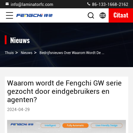
info@laminatorfc.com
86-133-1668-2162
Citaat
Nieuws
>
>
Thuis
Nieuws
Bedrijfsnieuws Over Waarom Wordt De Fengchi GW Serie Gezocht Door Eindgebruikers En Agenten?
Waarom wordt de Fengchi GW serie
gezocht door eindgebruikers en
agenten?
2024-04-29