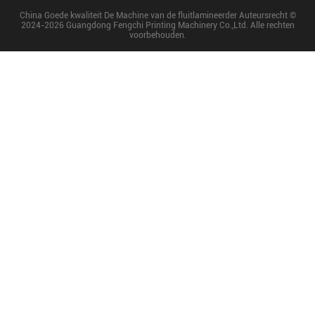
China Goede kwaliteit De Machine van de fluitlamineerder Auteursrecht ©
2024-2026 Guangdong Fengchi Printing Machinery Co.,Ltd. Alle rechten
voorbehouden.