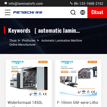
info@laminatorfc.com
86-133-1668-2162
Citaat
Keywords [ automatic lamination machine ] Match 359 producten
>
>
Thuis
Producten
Automatic Lamination Machine
Online Manufacturer
Widerformaat 1450L
F-10mm GM-serie Litho