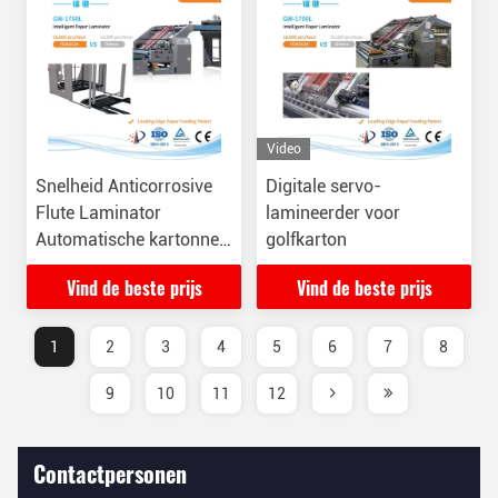
Video
Snelheid Anticorrosive
Digitale servo-
Flute Laminator
lamineerder voor
Automatische kartonnen
golfkarton
lamineermachine
Vind de beste prijs
Vind de beste prijs
1
2
3
4
5
6
7
8
9
10
11
12
Contactpersonen