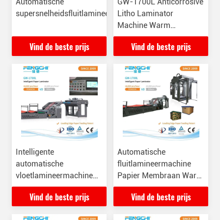
Automatische
GW-1700L Anticorrosive
supersnelheidsfluitlamineermachine
Litho Laminator
Machine Warm
lamineren 16000 vellen /
Vind de beste prijs
Vind de beste prijs
uur
Intelligente
Automatische
automatische
fluitlamineermachine
vloetlamineermachine
Papier Membraan Warm
Anticorrosive
lamineer Anticorrosive
Vind de beste prijs
Vind de beste prijs
papierlamineerder GW-
16000 vellen/uur
1700L