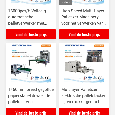
Video
16000pcs/h Volledig
High Speed Multi-Layer
automatische
Palletizer Machinery
palletverwerker met
voor het verwerken van
meerlagige
papier OEM ODM
Vind de beste prijs
Vind de beste prijs
palletverwerker
1450 mm breed gegolfde
Multilayer Palletizer
papierstapel draaiende
Elektrische palletstacker
palletiser voor
Lijnverpakkingsmachine
verpakkingslijn
voor papierplaten
Vind de beste prijs
Vind de beste prijs