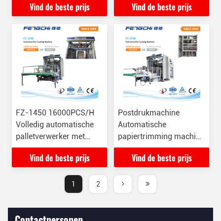
Vind de beste prijs
Vind de beste prijs
draaien van stapels
16000 stuks per uur
FZ-1450 16000PCS/H
Postdrukmachine
Volledig automatische
Automatische
palletverwerker met
papiertrimming machine
multi-layer palletiser
OEM ODM
Vind de beste prijs
Vind de beste prijs
1
2
Contactpersonen