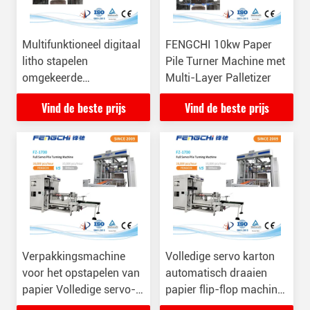
Multifunktioneel digitaal
FENGCHI 10kw Paper
litho stapelen
Pile Turner Machine met
omgekeerde
Multi-Layer Palletizer
papierstapel-turner met
Vind de beste prijs
Vind de beste prijs
stofverwijder
Verpakkingsmachine
Volledige servo karton
voor het opstapelen van
automatisch draaien
papier Volledige servo-
papier flip-flop machine
machine voor het
voor gegolfde lamineren