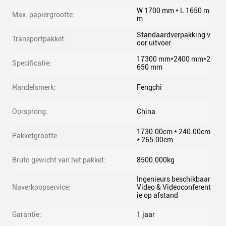
W 1700 mm * L 1650 m
Max. papiergrootte:
m
Standaardverpakking v
Transportpakket:
oor uitvoer
17300 mm*2400 mm*2
Specificatie:
650 mm
Handelsmerk:
Fengchi
Oorsprong:
China
1730.00cm * 240.00cm
Pakketgrootte:
* 265.00cm
Bruto gewicht van het pakket:
8500.000kg
Ingenieurs beschikbaar
Naverkoopservice:
Video & Videoconferent
ie op afstand
Garantie:
1 jaar