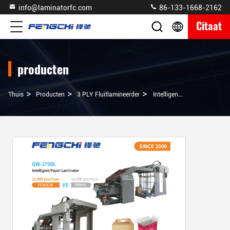
info@laminatorfc.com
86-133-1668-2162
Citaat
producten
>
>
>
Thuis
Producten
3 PLY Fluitlamineerder
Intelligente 3 PLY Fluet Laminator Machine Speed Paper Laminating Fengchi GW-1700L