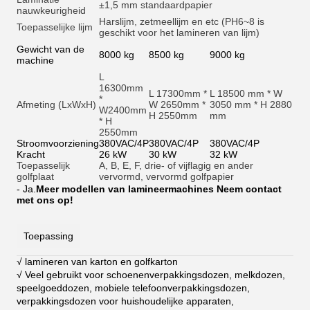
±1,5 mm standaardpapier
nauwkeurigheid
Harslijm, zetmeellijm en et
c (PH6~8 is
Toepasselijke lijm
geschikt voor het lamineren van lijm)
Gewicht van de
8000 kg
8500 kg
9000 kg
machine
L
16300mm
L 17300mm *
L 18500 mm * W
*
Afmeting (LxWxH)
W 2650mm *
3050 mm * H 2880
W2400mm
H 2550mm
mm
* H
2550mm
Stroomvoorziening
380VAC/4P
380VAC/4P
380VAC/4P
Kracht
26 kW
30 kW
32 kW
Toepasselijk
A, B, E, F, drie- of vijflagig en ander
golfplaat
vervormd, vervormd golfpapier
- Ja.
Meer modellen van lamineermachines Neem contact
met ons op!
Toepassing
√ lamineren van karton en golfkarton
√ Veel gebruikt voor schoenenverpakkingsdozen, melkdozen,
speelgoeddozen, mobiele telefoonverpakkingsdozen,
verpakkingsdozen voor huishoudelijke apparaten,