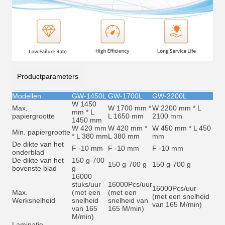
Productparameters
Modellen
GW-1450L
GW-1700L
GW-2200L
W 1450
Max.
W 1700 mm *
W 2200 mm * L
mm * L
papiergrootte
L 1650 mm
2100 mm
1450 mm
W 420 mm
W 420 mm *
W 450 mm * L 450
Min. papiergrootte
* L 380 mm
L 380 mm
mm
De dikte van het
F -10 mm
F -10 mm
F -10 mm
onderblad
De dikte van het
150 g-700
150 g-700 g
150 g-700 g
bovenste blad
g
16000
stuks/uur
16000
Pcs/uur
16000
Pcs/uur
Max.
(met een
(met een
(met een snelheid
Werksnelheid
snelheid
snelheid van
van 165 M/min)
van 165
165 M/min)
M/min)
Laminatie