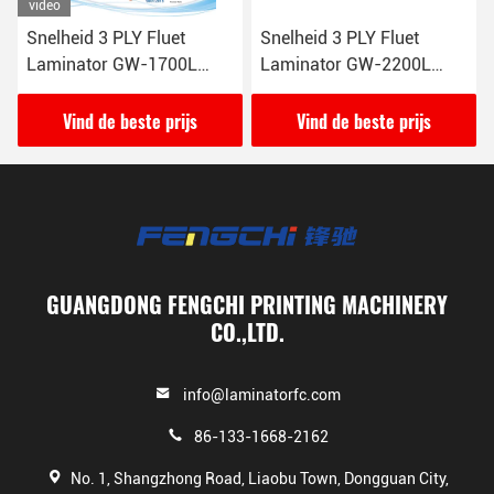
video
Snelheid 3 PLY Fluet
Snelheid 3 PLY Fluet
Laminator GW-1700L
Laminator GW-2200L
Automatische
Anticorrosive Mechanical
papierlamineermachine
Drive Unieke
Vind de beste prijs
Vind de beste prijs
16000 vellen/uur
papiervoeding
GUANGDONG FENGCHI PRINTING MACHINERY
CO.,LTD.
info@laminatorfc.com
86-133-1668-2162
No. 1, Shangzhong Road, Liaobu Town, Dongguan City,