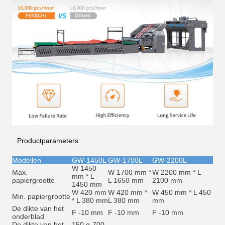
Productparameters
Modellen
GW-1450L
GW-1700L
GW-2200L
W 1450
Max.
W 1700 mm *
W 2200 mm * L
mm * L
papiergrootte
L 1650 mm
2100 mm
1450 mm
W 420 mm
W 420 mm *
W 450 mm * L 450
Min. papiergrootte
* L 380 mm
L 380 mm
mm
De dikte van het
F -10 mm
F -10 mm
F -10 mm
onderblad
De dikte van het
150 g-700