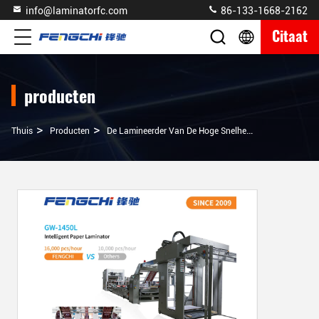
info@laminatorfc.com
86-133-1668-2162
Citaat
producten
>
>
>
Thuis
Producten
De Lamineerder Van De Hoge Snelheidsfluit
Profes