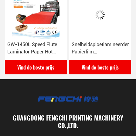
r
GW-1450L Speed Flute
Snelheidsploetlamineerder
Laminator Paper Hot
Papierfilm
Laminating Machine met
Warmlamineermachine
unieke vacuümvoeding
Anticorrosief ontwerp
Vind de beste prijs
Vind de beste prijs
16000 vellen/uur
GUANGDONG FENGCHI PRINTING MACHINERY
CO.,LTD.