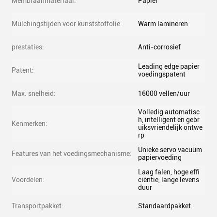
Membraanmateriaal:
Papier
Mulchingstijden voor kunststoffolie:
Warm lamineren
prestaties:
Anti-corrosief
Leading edge papier
Patent:
voedingspatent
Max. snelheid:
16000 vellen/uur
Volledig automatisc
h, intelligent en gebr
Kenmerken:
uiksvriendelijk ontwe
rp
Unieke servo vacuüm
Features van het voedingsmechanisme:
papiervoeding
Laag falen, hoge effi
Voordelen:
ciëntie, lange levens
duur
Transportpakket:
Standaardpakket