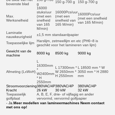
150 g-700 g
150 g-700 g
bovenste blad
g
16000
stuks/uur
16000
Pcs/uur
16000
Pcs/uur
Max.
(met een
(met een
(met een snelheid
Werksnelheid
snelheid
snelheid van
van 165 M/min)
van 165
165 M/min)
M/min)
Laminatie
±1,5 mm standaardpapier
nauwkeurigheid
Harslijm, zetmeellijm en et
c (PH6~8 is
Toepasselijke lijm
geschikt voor het lamineren van lijm)
Gewicht van de
8000 kg
8500 kg
9000 kg
machine
L
16300mm
L 17300mm *
L 18500 mm * W
*
Afmeting (LxWxH)
W 2650mm *
3050 mm * H 2880
W2400mm
H 2550mm
mm
* H
2550mm
Stroomvoorziening
380VAC/4P
380VAC/4P
380VAC/4P
Kracht
26 kW
30 kW
32 kW
Toepasselijk
A, B, E, F, drie- of vijflagig en ander
golfplaat
vervormd, vervormd golfpapier
- Ja.
Meer modellen van lamineermachines Neem contact
met ons op!