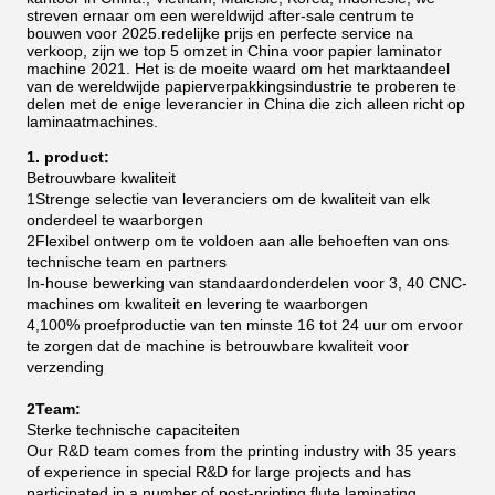
streven ernaar om een wereldwijd after-sale centrum te
bouwen voor 2025.redelijke prijs en perfecte service na
verkoop, zijn we top 5 omzet in China voor papier laminator
machine 2021.
Het is de moeite waard om het marktaandeel
van de wereldwijde papierverpakkingsindustrie te proberen te
delen met de enige leverancier in China die zich alleen richt op
laminaatmachines.
1. product:
Betrouwbare kwaliteit
1Strenge selectie van leveranciers om de kwaliteit van elk
onderdeel te waarborgen
2Flexibel ontwerp om te voldoen aan alle behoeften van ons
technische team en partners
In-house bewerking van standaardonderdelen voor 3, 40 CNC-
machines om kwaliteit en levering te waarborgen
4,100% proefproductie van ten minste 16 tot 24 uur om ervoor
te zorgen dat de machine is betrouwbare kwaliteit voor
verzending
2Team:
Sterke technische capaciteiten
Our R&D team comes from the printing industry with 35 years
of experience in special R&D for large projects and has
participated in a number of post-printing flute laminating