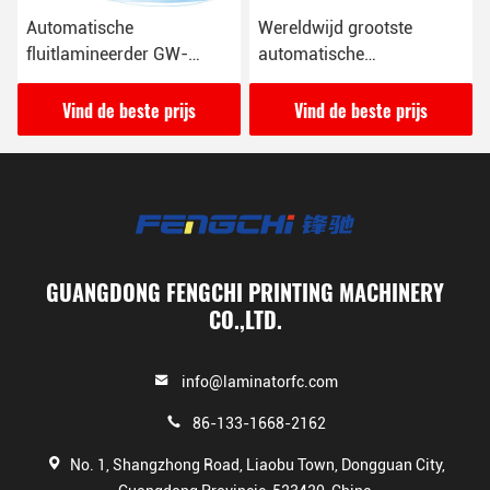
Automatische
Wereldwijd grootste
fluitlamineerder GW-
automatische
1700L met snelheid 16000
fluitlamineerder GW-
vellen/uur
2200L
Vind de beste prijs
Vind de beste prijs
GUANGDONG FENGCHI PRINTING MACHINERY
CO.,LTD.
info@laminatorfc.com
86-133-1668-2162
No. 1, Shangzhong Road, Liaobu Town, Dongguan City,