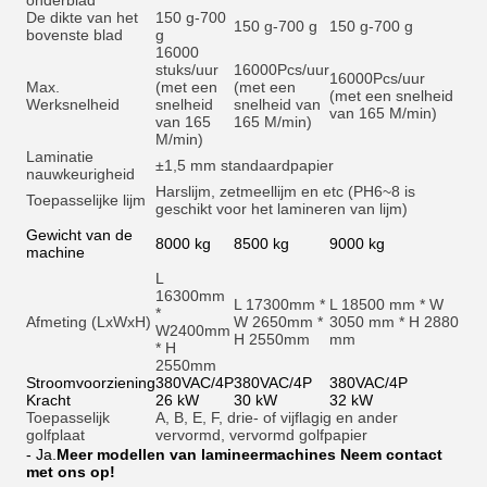
onderblad
De dikte van het
150 g-700
150 g-700 g
150 g-700 g
bovenste blad
g
16000
stuks/uur
16000
Pcs/uur
16000
Pcs/uur
Max.
(met een
(met een
(met een snelheid
Werksnelheid
snelheid
snelheid van
van 165 M/min)
van 165
165 M/min)
M/min)
Laminatie
±1,5 mm standaardpapier
nauwkeurigheid
Harslijm, zetmeellijm en et
c (PH6~8 is
Toepasselijke lijm
geschikt voor het lamineren van lijm)
Gewicht van de
8000 kg
8500 kg
9000 kg
machine
L
16300mm
L 17300mm *
L 18500 mm * W
*
Afmeting (LxWxH)
W 2650mm *
3050 mm * H 2880
W2400mm
H 2550mm
mm
* H
2550mm
Stroomvoorziening
380VAC/4P
380VAC/4P
380VAC/4P
Kracht
26 kW
30 kW
32 kW
Toepasselijk
A, B, E, F, drie- of vijflagig en ander
golfplaat
vervormd, vervormd golfpapier
- Ja.
Meer modellen van lamineermachines Neem contact
met ons op!