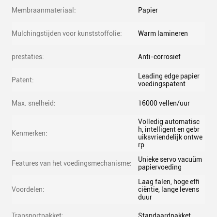
Membraanmateriaal:
Papier
Mulchingstijden voor kunststoffolie:
Warm lamineren
prestaties:
Anti-corrosief
Leading edge papier
Patent:
voedingspatent
Max. snelheid:
16000 vellen/uur
Volledig automatisc
h, intelligent en gebr
Kenmerken:
uiksvriendelijk ontwe
rp
Unieke servo vacuüm
Features van het voedingsmechanisme:
papiervoeding
Laag falen, hoge effi
Voordelen:
ciëntie, lange levens
duur
Transportpakket:
Standaardpakket