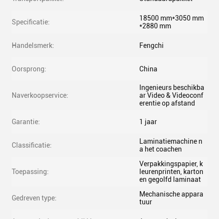
18500 mm*3050 mm
Specificatie:
*2880 mm
Handelsmerk:
Fengchi
Oorsprong:
China
Ingenieurs beschikba
Naverkoopservice:
ar Video & Videoconf
erentie op afstand
Garantie:
1 jaar
Laminatiemachine n
Classificatie:
a het coachen
Verpakkingspapier, k
Toepassing:
leurenprinten, karton
en gegolfd laminaat
Mechanische appara
Gedreven type:
tuur