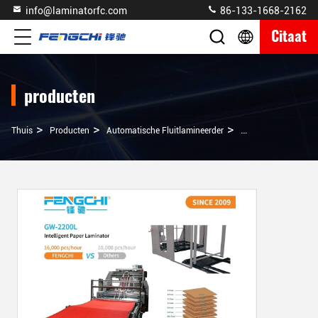
info@laminatorfc.com
86-133-1668-2162
Citaat
producten
>
>
>
Thuis
Producten
Automatische Fluitlamineerder
Automatische Fluitl