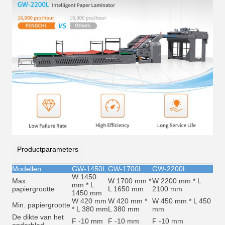
Productparameters
Modellen
GW-1450L
GW-1700L
GW-2200L
W 1450
Max.
W 1700 mm *
W 2200 mm * L
mm * L
papiergrootte
L 1650 mm
2100 mm
1450 mm
W 420 mm
W 420 mm *
W 450 mm * L 450
Min. papiergrootte
* L 380 mm
L 380 mm
mm
De dikte van het
F -10 mm
F -10 mm
F -10 mm