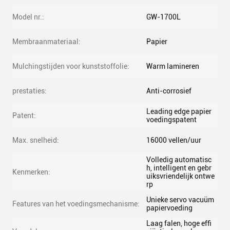
Model nr.:
GW-1700L
Membraanmateriaal:
Papier
Mulchingstijden voor kunststoffolie:
Warm lamineren
prestaties:
Anti-corrosief
Leading edge papier
Patent:
voedingspatent
Max. snelheid:
16000 vellen/uur
Volledig automatisc
h, intelligent en gebr
Kenmerken:
uiksvriendelijk ontwe
rp
Unieke servo vacuüm
Features van het voedingsmechanisme:
papiervoeding
Laag falen, hoge effi