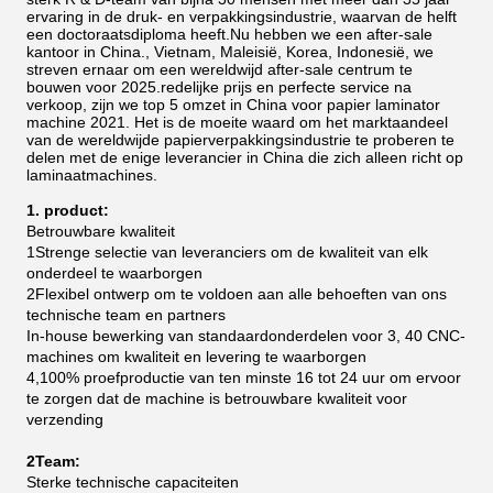
ervaring in de druk- en verpakkingsindustrie, waarvan de helft
een doctoraatsdiploma heeft.Nu hebben we een after-sale
kantoor in China., Vietnam, Maleisië, Korea, Indonesië, we
streven ernaar om een wereldwijd after-sale centrum te
bouwen voor 2025.redelijke prijs en perfecte service na
verkoop, zijn we top 5 omzet in China voor papier laminator
machine 2021.
Het is de moeite waard om het marktaandeel
van de wereldwijde papierverpakkingsindustrie te proberen te
delen met de enige leverancier in China die zich alleen richt op
laminaatmachines.
1. product:
Betrouwbare kwaliteit
1Strenge selectie van leveranciers om de kwaliteit van elk
onderdeel te waarborgen
2Flexibel ontwerp om te voldoen aan alle behoeften van ons
technische team en partners
In-house bewerking van standaardonderdelen voor 3, 40 CNC-
machines om kwaliteit en levering te waarborgen
4,100% proefproductie van ten minste 16 tot 24 uur om ervoor
te zorgen dat de machine is betrouwbare kwaliteit voor
verzending
2Team:
Sterke technische capaciteiten