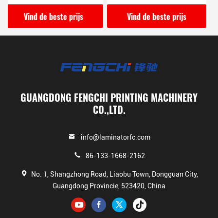
karton
vervormd karton
Vind de beste prijs
Vind de beste prijs
GUANGDONG FENGCHI PRINTING MACHINERY
CO.,LTD.
info@laminatorfc.com
86-133-1668-2162
No. 1, Shangzhong Road, Liaobu Town, Dongguan City,
Guangdong Provincie, 523420, China