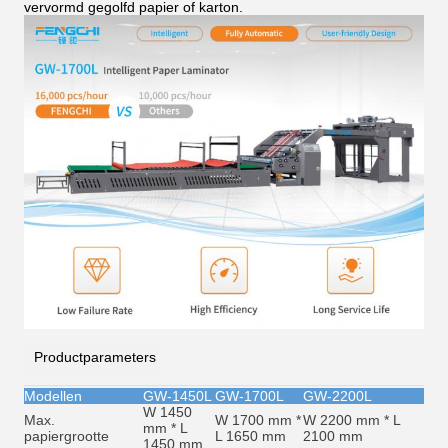
vervormd gegolfd papier of karton.
Productparameters
Modellen
GW-1450L
GW-1700L
GW-2200L
W 1450
Max.
W 1700 mm *
W 2200 mm * L
mm * L
papiergrootte
L 1650 mm
2100 mm
1450 mm