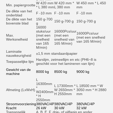
W 420 mm
W 420 mm *
W 450 mm * L 450
Min. papiergrootte
* L 380 mm
L 380 mm
mm
De dikte van het
F -10 mm
F -10 mm
F -10 mm
onderblad
De dikte van het
150 g-700
150 g-700 g
150 g-700 g
bovenste blad
g
16000
stuks/uur
16000
Pcs/uur
16000
Pcs/uur
Max.
(met een
(met een
(met een snelheid
Werksnelheid
snelheid
snelheid van
van 165 M/min)
van 165
165 M/min)
M/min)
Laminatie
±1,5 mm standaardpapier
nauwkeurigheid
Harslijm, zetmeellijm en et
c (PH6~8 is
Toepasselijke lijm
geschikt voor het lamineren van lijm)
Gewicht van de
8000 kg
8500 kg
9000 kg
machine
L
16300mm
L 17300mm *
L 18500 mm * W
*
Afmeting (LxWxH)
W 2650mm *
3050 mm * H 2880
W2400mm
H 2550mm
mm
* H
2550mm
Stroomvoorziening
380VAC/4P
380VAC/4P
380VAC/4P
Kracht
26 kW
30 kW
32 kW
Toepasselijk
A, B, E, F, drie- of vijflagig en ander