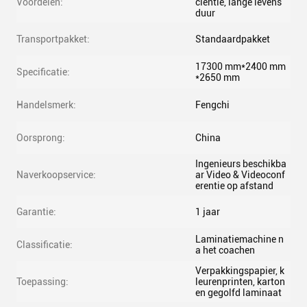
Voordelen:
ciëntie, lange levens
duur
Transportpakket:
Standaardpakket
17300 mm*2400 mm
Specificatie:
*2650 mm
Handelsmerk:
Fengchi
Oorsprong:
China
Ingenieurs beschikba
Naverkoopservice:
ar Video & Videoconf
erentie op afstand
Garantie:
1 jaar
Laminatiemachine n
Classificatie:
a het coachen
Verpakkingspapier, k
Toepassing:
leurenprinten, karton
en gegolfd laminaat