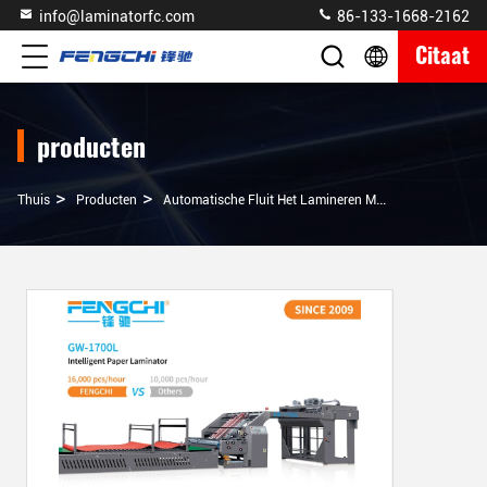
info@laminatorfc.com
86-133-1668-2162
Citaat
producten
>
>
>
Thuis
Producten
Automatische Fluit Het Lamineren Machine
GW-170