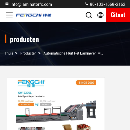
info@laminatorfc.com
86-133-1668-2162
Citaat
producten
>
>
>
Thuis
Producten
Automatische Fluit Het Lamineren Machine
Automa