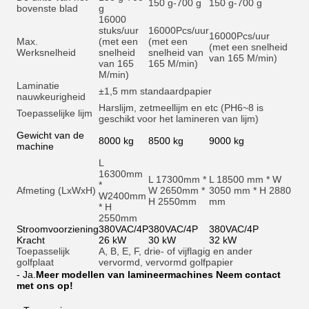
150 g-700 g
150 g-700 g
bovenste blad
g
16000
stuks/uur
16000
Pcs/uur
16000
Pcs/uur
Max.
(met een
(met een
(met een snelheid
Werksnelheid
snelheid
snelheid van
van 165 M/min)
van 165
165 M/min)
M/min)
Laminatie
±1,5 mm standaardpapier
nauwkeurigheid
Harslijm, zetmeellijm en et
c (PH6~8 is
Toepasselijke lijm
geschikt voor het lamineren van lijm)
Gewicht van de
8000 kg
8500 kg
9000 kg
machine
L
16300mm
L 17300mm *
L 18500 mm * W
*
Afmeting (LxWxH)
W 2650mm *
3050 mm * H 2880
W2400mm
H 2550mm
mm
* H
2550mm
Stroomvoorziening
380VAC/4P
380VAC/4P
380VAC/4P
Kracht
26 kW
30 kW
32 kW
Toepasselijk
A, B, E, F, drie- of vijflagig en ander
golfplaat
vervormd, vervormd golfpapier
- Ja.
Meer modellen van lamineermachines Neem contact
met ons op!