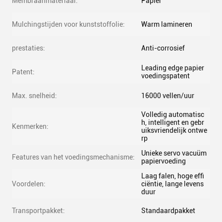
Membraanmateriaal:
Papier
Mulchingstijden voor kunststoffolie:
Warm lamineren
prestaties:
Anti-corrosief
Leading edge papier
Patent:
voedingspatent
Max. snelheid:
16000 vellen/uur
Volledig automatisc
h, intelligent en gebr
Kenmerken:
uiksvriendelijk ontwe
rp
Unieke servo vacuüm
Features van het voedingsmechanisme:
papiervoeding
Laag falen, hoge effi
Voordelen:
ciëntie, lange levens
duur
Transportpakket:
Standaardpakket