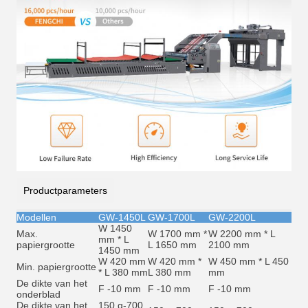
Productparameters
Modellen
GW-1450L
GW-1700L
GW-2200L
W 1450
Max.
W 1700 mm *
W 2200 mm * L
mm * L
papiergrootte
L 1650 mm
2100 mm
1450 mm
W 420 mm
W 420 mm *
W 450 mm * L 450
Min. papiergrootte
* L 380 mm
L 380 mm
mm
De dikte van het
F -10 mm
F -10 mm
F -10 mm
onderblad
De dikte van het
150 g-700