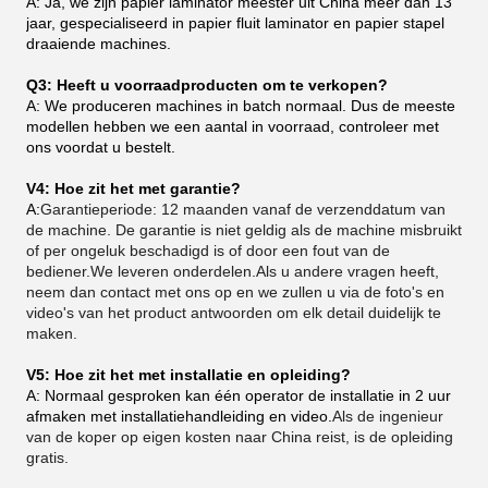
A: Ja, we zijn papier laminator meester uit China meer dan 13
jaar, gespecialiseerd in papier fluit laminator en papier stapel
draaiende machines.
Q3: Heeft u voorraadproducten om te verkopen?
A: We produceren machines in batch normaal. Dus de meeste
modellen hebben we een aantal in voorraad, controleer met
ons voordat u bestelt.
V4: Hoe zit het met garantie?
A:
Garantieperiode: 12 maanden vanaf de verzenddatum van
de machine. De garantie is niet geldig als de machine misbruikt
of per ongeluk beschadigd is of door een fout van de
bediener.We leveren onderdelen.Als u andere vragen heeft,
neem dan contact met ons op en we zullen u via de foto's en
video's van het product antwoorden om elk detail duidelijk te
maken.
V5: Hoe zit het met installatie en opleiding?
A: Normaal gesproken kan één operator de installatie in 2 uur
afmaken met installatiehandleiding en video.
Als de ingenieur
van de koper op eigen kosten naar China reist, is de opleiding
gratis.