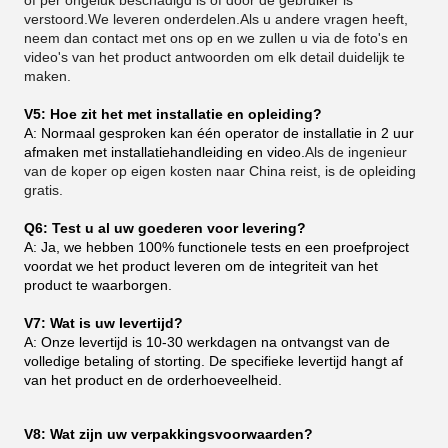
of per ongeluk beschadigd is of door de gebruiker is
verstoord.We leveren onderdelen.Als u andere vragen heeft,
neem dan contact met ons op en we zullen u via de foto's en
video's van het product antwoorden om elk detail duidelijk te
maken.
V5: Hoe zit het met installatie en opleiding?
A: Normaal gesproken kan één operator de installatie in 2 uur
afmaken met installatiehandleiding en video.
Als de ingenieur
van de koper op eigen kosten naar China reist, is de opleiding
gratis.
Q6: Test u al uw goederen voor levering?
A: Ja, we hebben 100% functionele tests en een proefproject
voordat we het product leveren om de integriteit van het
product te waarborgen.
V7: Wat is uw levertijd?
A: Onze levertijd is 10-30 werkdagen na ontvangst van de
volledige betaling of storting. De specifieke levertijd hangt af
van het product en de orderhoeveelheid.
V8: Wat zijn uw verpakkingsvoorwaarden?