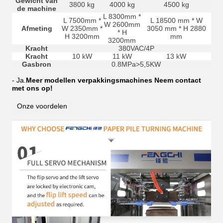
Gewicht van
3800 kg
4000 kg
4500 kg
de machine
L 8300mm *
L 7500mm *
L 18500 mm * W
W 2600mm
Afmeting
W 2350mm *
3050 mm * H 2880
* H
H 3200mm
mm
3200mm
Kracht
380VAC/4P
Kracht
10 kW
11 kW
13 kW
Gasbron
0.8MPa>5,5KW
- Ja.
Meer modellen verpakkingsmachines Neem contact
met ons op!
Onze voordelen