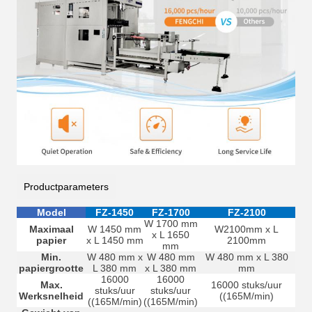
Productparameters
Model
FZ-1450
FZ-1700
FZ-2100
W 1700 mm
Maximaal
W 1450 mm
W2100mm x L
x L 1650
papier
x L 1450 mm
2100mm
mm
Min.
W 480 mm x
W 480 mm
W 480 mm x L 380
papiergrootte
L 380 mm
x L 380 mm
mm
16000
16000
Max.
16000 stuks/uur
stuks/uur
stuks/uur
Werksnelheid
((165M/min)
((165M/min)
((165M/min)