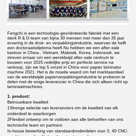
Fengchi is een technologie-georiënteerde fabriek met een
sterk R & D-team van bijna 30 mensen met meer dan 35 jaar
ervaring in de druk- en verpakkingsindustrie, waarvan de helft
een doctoraatsdiploma heeft.Nu hebben we een after-sale
kantoor in China., Vietnam, Maleisië, Korea, Indonesië, we
streven ernaar om een wereldwijd after-sale centrum te
bouwen voor 2025.redelijke prijs en perfecte service na
verkoop, zijn we top 5 omzet in China voor papier laminator
machine 2021.
Het is de moeite waard om het marktaandeel
van de wereldwijde papierverpakkingsindustrie te proberen te
delen met de enige leverancier in China die zich alleen richt op
laminaatmachines.
1. product:
Betrouwbare kwaliteit
1Strenge selectie van leveranciers om de kwaliteit van elk
onderdeel te waarborgen
2Flexibel ontwerp om te voldoen aan alle behoeften van ons
technische team en partners
In-house bewerking van standaardonderdelen voor 3, 40 CNC-