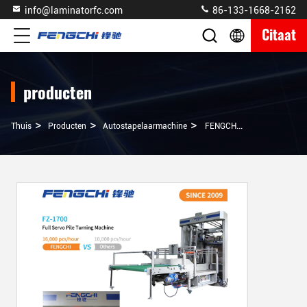
info@laminatorfc.com
86-133-1668-2162
Citaat
producten
>
>
>
Thuis
Producten
Autostapelaarmachine
FENGCHI 10kw Paper Pile Turner Machine Met Multi-Layer Palletizer