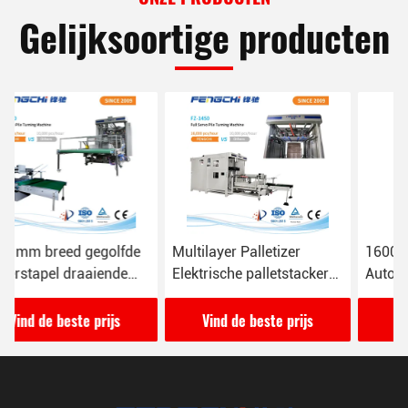
Gelijksoortige producten
Multilayer Palletizer
16000 vellen/uur
Elektrische palletstacker
Automatisch
Lijnverpakkingsmachine
verpakkingssysteem voor
voor papierplaten
kartonnen
Vind de beste prijs
Vind de beste prijs
verpakkingslijnen