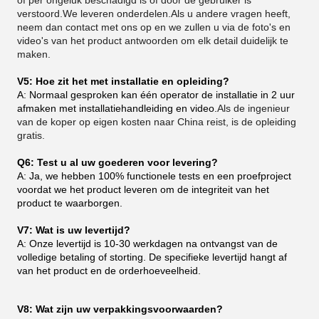
of per ongeluk beschadigd is of door de gebruiker is
verstoord.We leveren onderdelen.Als u andere vragen heeft,
neem dan contact met ons op en we zullen u via de foto's en
video's van het product antwoorden om elk detail duidelijk te
maken.
V5: Hoe zit het met installatie en opleiding?
A: Normaal gesproken kan één operator de installatie in 2 uur
afmaken met installatiehandleiding en video.
Als de ingenieur
van de koper op eigen kosten naar China reist, is de opleiding
gratis.
Q6: Test u al uw goederen voor levering?
A: Ja, we hebben 100% functionele tests en een proefproject
voordat we het product leveren om de integriteit van het
product te waarborgen.
V7: Wat is uw levertijd?
A: Onze levertijd is 10-30 werkdagen na ontvangst van de
volledige betaling of storting. De specifieke levertijd hangt af
van het product en de orderhoeveelheid.
V8: Wat zijn uw verpakkingsvoorwaarden?