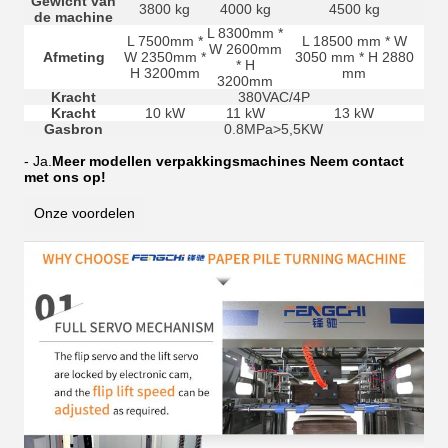
Gewicht van
3800 kg
4000 kg
4500 kg
de machine
L 8300mm *
L 7500mm *
L 18500 mm * W
W 2600mm
Afmeting
W 2350mm *
3050 mm * H 2880
* H
H 3200mm
mm
3200mm
Kracht
380VAC/4P
Kracht
10 kW
11 kW
13 kW
Gasbron
0.8MPa>5,5KW
- Ja.
Meer modellen verpakkingsmachines Neem contact
met ons op!
Onze voordelen