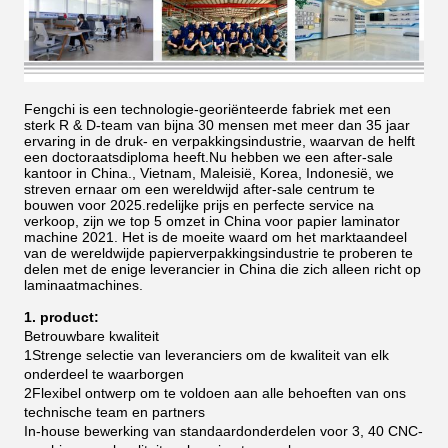
Fengchi is een technologie-georiënteerde fabriek met een
sterk R & D-team van bijna 30 mensen met meer dan 35 jaar
ervaring in de druk- en verpakkingsindustrie, waarvan de helft
een doctoraatsdiploma heeft.Nu hebben we een after-sale
kantoor in China., Vietnam, Maleisië, Korea, Indonesië, we
streven ernaar om een wereldwijd after-sale centrum te
bouwen voor 2025.redelijke prijs en perfecte service na
verkoop, zijn we top 5 omzet in China voor papier laminator
machine 2021.
Het is de moeite waard om het marktaandeel
van de wereldwijde papierverpakkingsindustrie te proberen te
delen met de enige leverancier in China die zich alleen richt op
laminaatmachines.
1. product:
Betrouwbare kwaliteit
1Strenge selectie van leveranciers om de kwaliteit van elk
onderdeel te waarborgen
2Flexibel ontwerp om te voldoen aan alle behoeften van ons
technische team en partners
In-house bewerking van standaardonderdelen voor 3, 40 CNC-