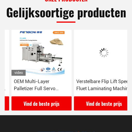
Gelijksoortige producten
video
OEM Multi-Layer
Verstelbare Flip Lift Speed
Palletizer Full Servo
Fluet Laminating Machine
Motion Control voor
voor het stapelen van
volledige
papierstapel
Vind de beste prijs
Vind de beste prijs
verpakkingsassemblagelijn