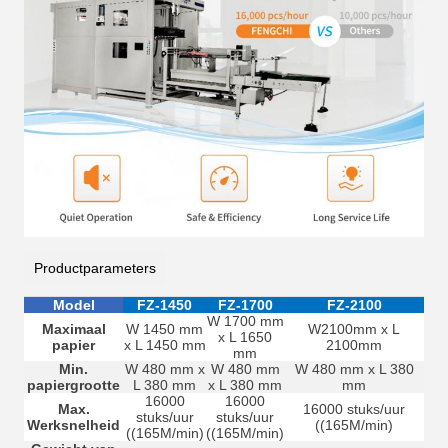
Productparameters
Model
FZ-1450
FZ-1700
FZ-2100
W 1700 mm
Maximaal
W 1450 mm
W2100mm x L
x L 1650
papier
x L 1450 mm
2100mm
mm
Min.
W 480 mm x
W 480 mm
W 480 mm x L 380
papiergrootte
L 380 mm
x L 380 mm
mm
16000
16000
Max.
16000 stuks/uur
stuks/uur
stuks/uur
Werksnelheid
((165M/min)
((165M/min)
((165M/min)