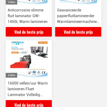
Video
Anticorrosive slimme
Geavanceerde
fluit laminator GW-
papierfluitlamineerder
1450L Warm lamineren
Warmlamineermachine
GW-1450L
Vind de beste prijs
Vind de beste prijs
Video
16000 vellen/uur Warm
lamineren Fluet
Laminator Volledig
automatisch Papier
Vind de beste prijs
Membraan