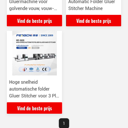
Gluermachine voor
Automatic Folder Gluer
golvende vouw, vouw-
Stitcher Machine
en lijmmachine 2500
Vind de beste prijs
Vind de beste prijs
vellen per uur
Hoge snelheid
automatische folder
Gluer Stitcher voor 3 Ply
5 Ply Mono karton
Vind de beste prijs
1