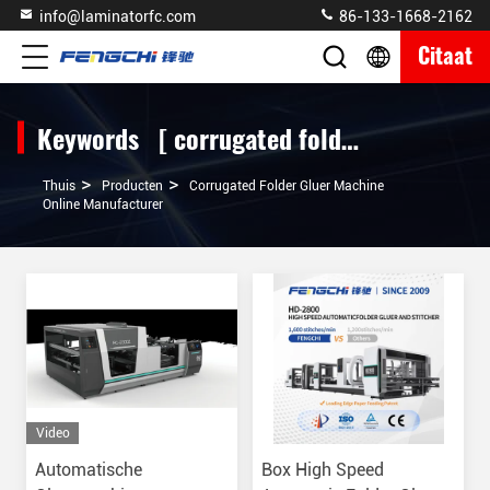
info@laminatorfc.com
86-133-1668-2162
Citaat
Keywords [ corrugated folder gluer machine ] Match 3 producten
>
>
Thuis
Producten
Corrugated Folder Gluer Machine
Online Manufacturer
Video
Automatische
Box High Speed