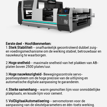
Eerste deel - Hoofdkenmerken:
1.
Sterk
Stabiliteit
-- onafhankelijk gecontroleerd dubbel zuig-
en voedingsmechanisme om de werking stabiel, betrouwbaar en
nauwkeurig te waarborgen.
2.
Hoge snelheid
-- maximale snelheid van het plakken van AB-
platen boven 2500 platen/uur.
3.
Hoge nauwkeurigheid
- Bewegingscontrole servo-
positiesysteem om de hoge precisie van de uitlijning en
automatische digitale aanpassing te garanderen.
4.
Sterke samenhang
-- warm gesmolten lijm voor onmiddellijke
plakplaats, en koude lijm voor cement.
5.
Vol
Digitaal
Automatisering
-- servomotoren voor de
aanpassing van de sleutelparameters en één-toets werking.