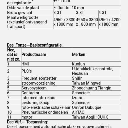
+/- 1 mm
de registratie
Dikte van de plaat
E-fluit tot 10 mm
Bruto gewicht
3.3T
3.8T
4.3T
Maatwerkgrootte
4950 x 3300
4950 x 3800
4950 x 4200
(exclusief ontvangend
x 1800 mm
x 1800 mm
x 1800 mm
transport)
Deel F
onze
--Basisconfiguratie:
Nee,
dat is
Productnaam
Merken
niet zo.
1
HMI
Kunlun
Uitdrukkelijke controle,
2
PLC's
Hechuan
3
Frequentieomzetter
Shilin
4
stroomvoorziening
Taiwan Mingwei
5
Servosysteem
Zhongchuang Tianqin
6
Contactor
Schneider
7
Intermediate relais
Izumi.
8
besturingsknop
Schneider
9
foto-elektrische schakelaar
Omron Dubuque
10
Pneumatische onderdelen
AirTAC
11
motor
Taiwan Aoqili CUHK
Deel
Vijf.
-- Toepassing
:
Deze hogesnelheid automatische plak- en vouwmachine is