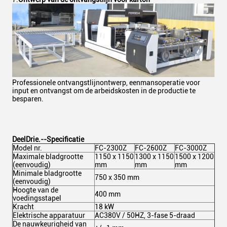
Professionele ontvangstlijnontwerp, eenmansoperatie voor
input en ontvangst om de arbeidskosten in de productie te
besparen.
Deel
Drie.
--Specificatie
Model nr.
FC-2300Z
FC-2600Z
FC-3000Z
Maximale bladgrootte
1150 x 1150
1300 x 1150
1500 x 1200
(eenvoudig)
mm
mm
mm
Minimale bladgrootte
750 x 350 mm
(eenvoudig)
Hoogte van de
400 mm
voedingsstapel
Kracht
18 kW
Elektrische apparatuur
AC380V / 50HZ, 3-fase 5-draad
De nauwkeurigheid van