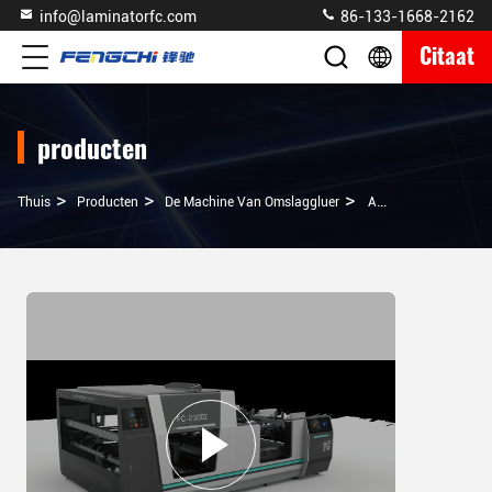
info@laminatorfc.com
86-133-1668-2162
Citaat
producten
>
>
>
Thuis
Producten
De Machine Van Omslaggluer
Automatische Gluermachine Voor Golvende Vouw, Vouw- En Lijmmachine 2500 Vellen Per Uur