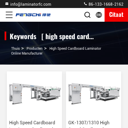
info@laminatorfc.com
86-133-1668-2162
Citaat
Keywords [ high speed cardboard laminator ] Match 357 producten
>
>
Thuis
Producten
High Speed Cardboard Laminator
Online Manufacturer
High Speed Cardboard
GK-1307/1310 High