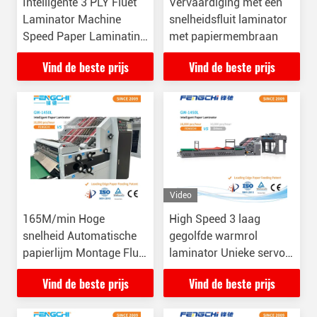
Intelligente 3 PLY Fluet
Vervaardiging met een
Laminator Machine
snelheidsfluit laminator
Speed Paper Laminating
met papiermembraan
Fengchi GW-1700L
Vind de beste prijs
Vind de beste prijs
Video
165M/min Hoge
High Speed 3 laag
snelheid Automatische
gegolfde warmrol
papierlijm Montage Fluet
laminator Unieke servo
Laminator Anticorrosive
vacuümvoeding
Vind de beste prijs
Vind de beste prijs