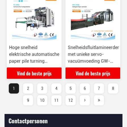
Hoge snelheid
Snelheidsfluitlamineerder
elektrische automatische
met unieke servo-
paper pile turning
vacuümvoeding GW-
machine voor het
1450L model
Vind de beste prijs
Vind de beste prijs
verminderen van de
werkintensiteit
1
2
3
4
5
6
7
8
9
10
11
12
Contactpersonen