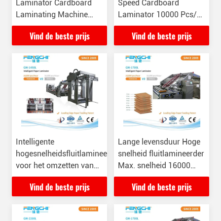
Laminator Cardboard
Speed Cardboard
Laminating Machine
Laminator 10000 Pcs/H
10000 vellen/uur
Voor wijndoos / Hang
Vind de beste prijs
Vind de beste prijs
Tag
Intelligente
Lange levensduur Hoge
hogesnelheidsfluitlamineermachine
snelheid fluitlamineerder
voor het omzetten van
Max. snelheid 16000
papier na het afdrukken
vellen/uur Voordelen
Vind de beste prijs
Vind de beste prijs