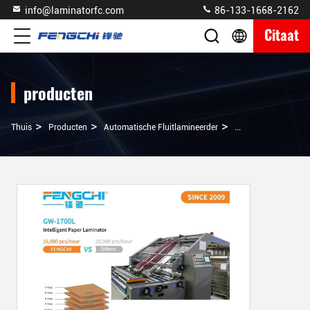
info@laminatorfc.com
86-133-1668-2162
Citaat
producten
>
>
>
Thuis
Producten
Automatische Fluitlamineerder
Snelheid Automatis