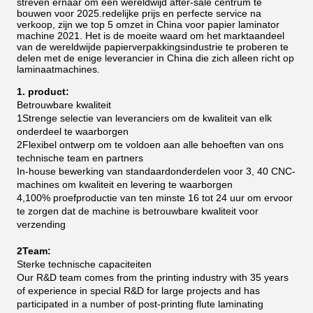
streven ernaar om een wereldwijd after-sale centrum te
bouwen voor 2025.redelijke prijs en perfecte service na
verkoop, zijn we top 5 omzet in China voor papier laminator
machine 2021.
Het is de moeite waard om het marktaandeel
van de wereldwijde papierverpakkingsindustrie te proberen te
delen met de enige leverancier in China die zich alleen richt op
laminaatmachines.
1. product:
Betrouwbare kwaliteit
1Strenge selectie van leveranciers om de kwaliteit van elk
onderdeel te waarborgen
2Flexibel ontwerp om te voldoen aan alle behoeften van ons
technische team en partners
In-house bewerking van standaardonderdelen voor 3, 40 CNC-
machines om kwaliteit en levering te waarborgen
4,100% proefproductie van ten minste 16 tot 24 uur om ervoor
te zorgen dat de machine is betrouwbare kwaliteit voor
verzending
2Team:
Sterke technische capaciteiten
Our R&D team comes from the printing industry with 35 years
of experience in special R&D for large projects and has
participated in a number of post-printing flute laminating