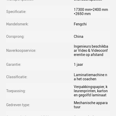
17300 mm*2400 mm
Specificatie:
*2650 mm
Handelsmerk:
Fengchi
Oorsprong:
China
Ingenieurs beschikba
Naverkoopservice:
ar Video & Videoconf
erentie op afstand
Garantie:
1 jaar
Laminatiemachine n
Classificatie:
a het coachen
Verpakkingspapier, k
Toepassing:
leurenprinten, karton
en gegolfd laminaat
Mechanische appara
Gedreven type:
tuur