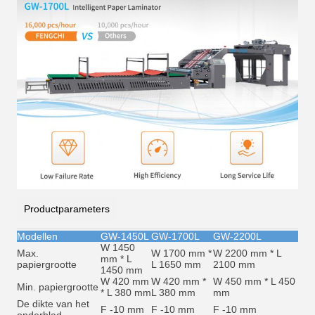
Productparameters
Modellen
GW-1450L
GW-1700L
GW-2200L
W 1450
Max.
W 1700 mm *
W 2200 mm * L
mm * L
papiergrootte
L 1650 mm
2100 mm
1450 mm
W 420 mm
W 420 mm *
W 450 mm * L 450
Min. papiergrootte
* L 380 mm
L 380 mm
mm
De dikte van het
F -10 mm
F -10 mm
F -10 mm