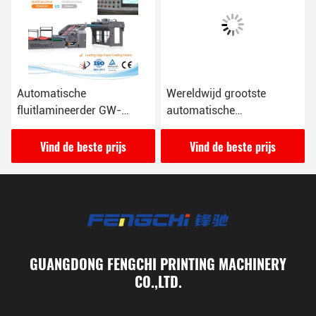
Automatische
Wereldwijd grootste
fluitlamineerder GW-
automatische
1700L met snelheid 16000
fluitlamineerder GW-
vellen/uur
2200L
Vind de beste prijs
Vind de beste prijs
GUANGDONG FENGCHI PRINTING MACHINERY
CO.,LTD.