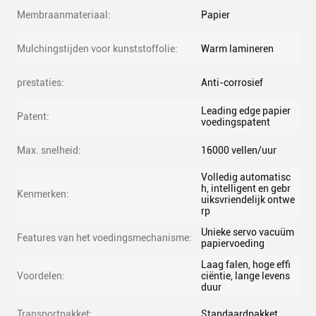
Membraanmateriaal:
Papier
Mulchingstijden voor kunststoffolie:
Warm lamineren
prestaties:
Anti-corrosief
Leading edge papier
Patent:
voedingspatent
Max. snelheid:
16000 vellen/uur
Volledig automatisc
h, intelligent en gebr
Kenmerken:
uiksvriendelijk ontwe
rp
Unieke servo vacuüm
Features van het voedingsmechanisme:
papiervoeding
Laag falen, hoge effi
Voordelen:
ciëntie, lange levens
duur
Transportpakket:
Standaardpakket