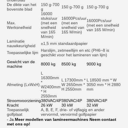
onderblad
De dikte van het
150 g-700
150 g-700 g
150 g-700 g
bovenste blad
g
16000
stuks/uur
16000
Pcs/uur
16000
Pcs/uur
Max.
(met een
(met een
(met een snelheid
Werksnelheid
snelheid
snelheid van
van 165 M/min)
van 165
165 M/min)
M/min)
Laminatie
±1,5 mm standaardpapier
nauwkeurigheid
Harslijm, zetmeellijm en et
c (PH6~8 is
Toepasselijke lijm
geschikt voor het lamineren van lijm)
Gewicht van de
8000 kg
8500 kg
9000 kg
machine
L
16300mm
L 17300mm *
L 18500 mm * W
*
Afmeting (LxWxH)
W 2650mm *
3050 mm * H 2880
W2400mm
H 2550mm
mm
* H
2550mm
Stroomvoorziening
380VAC/4P
380VAC/4P
380VAC/4P
Kracht
26 kW
30 kW
32 kW
Toepasselijk
A, B, E, F, drie- of vijflagig en ander
golfplaat
vervormd, vervormd golfpapier
- Ja.
Meer modellen van lamineermachines Neem contact
met ons op!