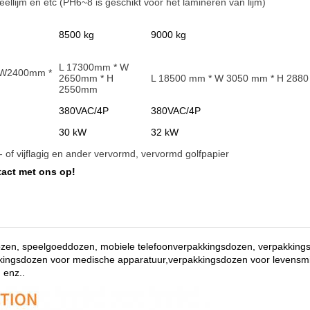
eellijm en et
c (PH6~8 is geschikt voor het lamineren van lijm)
8500 kg
9000 kg
L 17300mm * W
 W2400mm *
2650mm * H
L 18500 mm * W 3050 mm * H 288
2550mm
380VAC/4P
380VAC/4P
30 kW
32 kW
ie- of vijflagig en ander vervormd, vervormd golfpapier
act met ons op!
ozen, speelgoeddozen, mobiele telefoonverpakkingsdozen, verpakking
kkingsdozen voor medische apparatuur,verpakkingsdozen voor levensm
 enz.
.