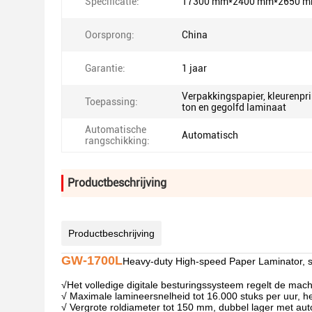
Specificatie:
17300 mm*2400 mm*2650 
Oorsprong:
China
Garantie:
1 jaar
Verpakkingspapier, kleurenpri
Toepassing:
ton en gegolfd laminaat
Automatische
Automatisch
rangschikking:
Productbeschrijving
Productbeschrijving
GW-1700L
Heavy-duty High-speed Paper Laminator, s
√
Het volledige digitale besturingssysteem regelt de mac
√ Maximale lamineersnelheid tot 16.000 stuks per uur, h
√ Vergrote roldiameter tot 150 mm, dubbel lager met au