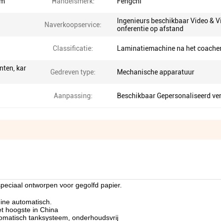
mm
Handelsmerk:
Fengchi
Ingenieurs beschikbaar Video & V
Naverkoopservice:
onferentie op afstand
Classificatie:
Laminatiemachine na het coache
nten, kar
Gedreven type:
Mechanische apparatuur
Aanpassing:
Beschikbaar Gepersonaliseerd ve
peciaal ontworpen voor gegolfd papier.
hine automatisch.
et hoogste in China
tomatisch tanksysteem, onderhoudsvrij