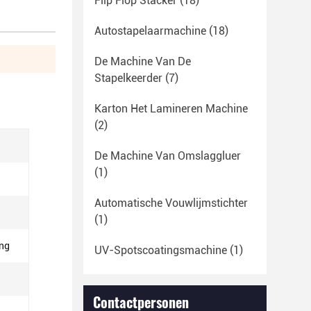
Flip Flop Stacker
(18)
Autostapelaarmachine
(18)
De Machine Van De
Stapelkeerder
(7)
Karton Het Lamineren Machine
(2)
De Machine Van Omslaggluer
(1)
Automatische Vouwlijmstichter
(1)
ing
UV-Spotscoatingsmachine
(1)
Contactpersonen