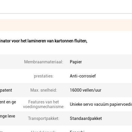
nator voor het lamineren van kartonnen fluiten
,
Membraanmateriaal:
Papier
prestaties:
Anti-corrosief
spatent
Max. snelheid:
16000 vellen/uur
ent en ge
Features van het
Unieke servo vacuüm papiervoed
voedingsmechanisme:
ange leve
Transportpakket:
Standaardpakket