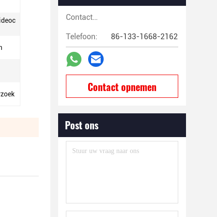
Contactpersonen:
ideoc
Telefoon:
86-133-1668-2162
n
Contact opnemen
rzoek
Post ons