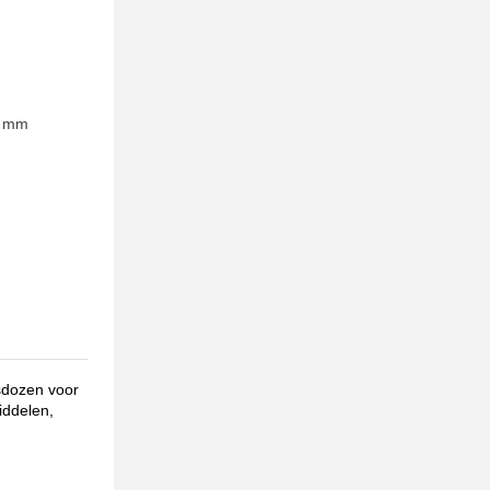
0 mm
sdozen voor
iddelen,