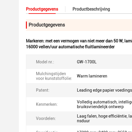
Productgegevens
Productbeschrijving
Productgegevens
Markeren:
met een vermogen van niet meer dan 50 W
,
lami
16000 vellen/uur automatische fluitlamineerder
Model nr.:
GW-1700L
Mulchingstijden
Warm lamineren
voor kunststoffolie:
Patent:
Leading edge papier voeding
Volledig automatisch, intellig
Kenmerken:
bruiksvriendelijk ontwerp
Laag falen, hoge efficiëntie, l
Voordelen:
nsduur