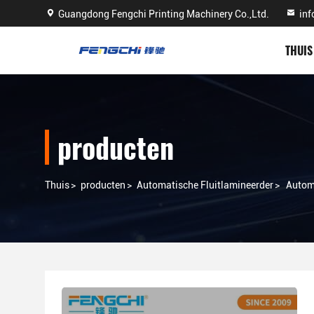
Guangdong Fengchi Printing Machinery Co.,Ltd.
in
THUIS
producten
Thuis
>
producten
>
Automatische Fluitlamineerder
>
Automa