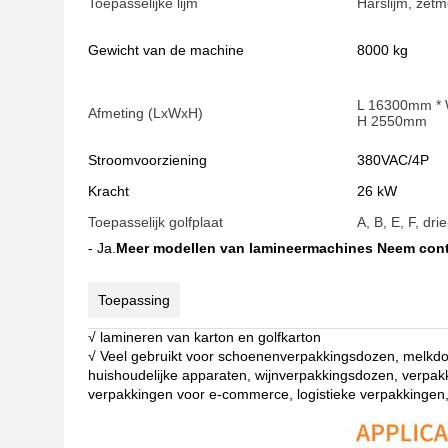
Toepasselijke lijm
Harslijm, zetm
Gewicht van de machine
8000 kg
L 16300mm *
Afmeting (LxWxH)
H 2550mm
Stroomvoorziening
380VAC/4P
Kracht
26 kW
Toepasselijk golfplaat
A, B, E, F, dr
- Ja.
Meer modellen van lamineermachines Neem cont
Toepassing
√ lamineren van karton en golfkarton
√ Veel gebruikt voor schoenenverpakkingsdozen, melkd
huishoudelijke apparaten, wijnverpakkingsdozen, verpa
verpakkingen voor e-commerce, logistieke verpakkingen,