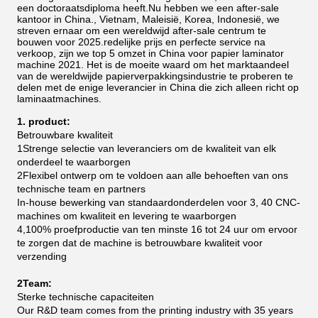
een doctoraatsdiploma heeft.Nu hebben we een after-sale
kantoor in China., Vietnam, Maleisië, Korea, Indonesië, we
streven ernaar om een wereldwijd after-sale centrum te
bouwen voor 2025.redelijke prijs en perfecte service na
verkoop, zijn we top 5 omzet in China voor papier laminator
machine 2021.
Het is de moeite waard om het marktaandeel
van de wereldwijde papierverpakkingsindustrie te proberen te
delen met de enige leverancier in China die zich alleen richt op
laminaatmachines.
1. product:
Betrouwbare kwaliteit
1Strenge selectie van leveranciers om de kwaliteit van elk
onderdeel te waarborgen
2Flexibel ontwerp om te voldoen aan alle behoeften van ons
technische team en partners
In-house bewerking van standaardonderdelen voor 3, 40 CNC-
machines om kwaliteit en levering te waarborgen
4,100% proefproductie van ten minste 16 tot 24 uur om ervoor
te zorgen dat de machine is betrouwbare kwaliteit voor
verzending
2Team:
Sterke technische capaciteiten
Our R&D team comes from the printing industry with 35 years