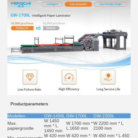
Productparameters
Modellen
GW-1450L
GW-1700L
GW-2200L
W 1450
Max.
W 1700 mm *
W 2200 mm * L
mm * L
papiergrootte
L 1650 mm
2100 mm
1450 mm
W 420 mm
W 420 mm *
W 450 mm * L 450