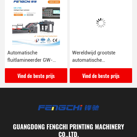
Automatische
Wereldwijd grootste
fluitlamineerder GW-
automatische
1700L met snelheid 16000
fluitlamineerder GW-
vellen/uur
2200L
Vind de beste prijs
Vind de beste prijs
GUANGDONG FENGCHI PRINTING MACHINERY
CO.,LTD.