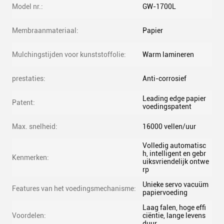
Model nr.:
GW-1700L
Membraanmateriaal:
Papier
Mulchingstijden voor kunststoffolie:
Warm lamineren
prestaties:
Anti-corrosief
Leading edge papier
Patent:
voedingspatent
Max. snelheid:
16000 vellen/uur
Volledig automatisc
h, intelligent en gebr
Kenmerken:
uiksvriendelijk ontwe
rp
Unieke servo vacuüm
Features van het voedingsmechanisme:
papiervoeding
Laag falen, hoge effi
Voordelen:
ciëntie, lange levens
duur