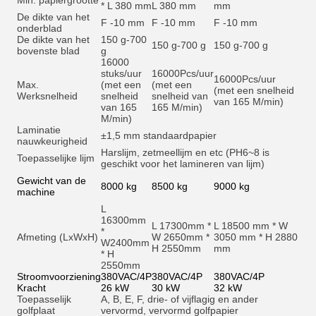
Min. papiergrootte
* L 380 mm
L 380 mm
mm
De dikte van het
F -10 mm
F -10 mm
F -10 mm
onderblad
De dikte van het
150 g-700
150 g-700 g
150 g-700 g
bovenste blad
g
16000
stuks/uur
16000
Pcs/uur
16000
Pcs/uur
Max.
(met een
(met een
(met een snelheid
Werksnelheid
snelheid
snelheid van
van 165 M/min)
van 165
165 M/min)
M/min)
Laminatie
±1,5 mm standaardpapier
nauwkeurigheid
Harslijm, zetmeellijm en et
c (PH6~8 is
Toepasselijke lijm
geschikt voor het lamineren van lijm)
Gewicht van de
8000 kg
8500 kg
9000 kg
machine
L
16300mm
L 17300mm *
L 18500 mm * W
*
Afmeting (LxWxH)
W 2650mm *
3050 mm * H 2880
W2400mm
H 2550mm
mm
* H
2550mm
Stroomvoorziening
380VAC/4P
380VAC/4P
380VAC/4P
Kracht
26 kW
30 kW
32 kW
Toepasselijk
A, B, E, F, drie- of vijflagig en ander
golfplaat
vervormd, vervormd golfpapier