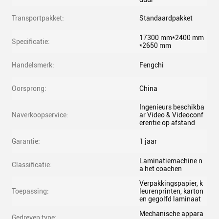
Transportpakket:
Standaardpakket
17300 mm*2400 mm
Specificatie:
*2650 mm
Handelsmerk:
Fengchi
Oorsprong:
China
Ingenieurs beschikba
Naverkoopservice:
ar Video & Videoconf
erentie op afstand
Garantie:
1 jaar
Laminatiemachine n
Classificatie:
a het coachen
Verpakkingspapier, k
Toepassing:
leurenprinten, karton
en gegolfd laminaat
Mechanische appara
Gedreven type: