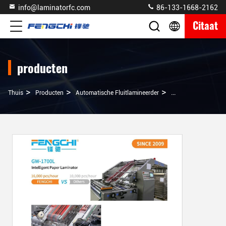
info@laminatorfc.com
86-133-1668-2162
Citaat
producten
>
>
>
Thuis
Producten
Automatische Fluitlamineerder
Snelheidsfluitlami