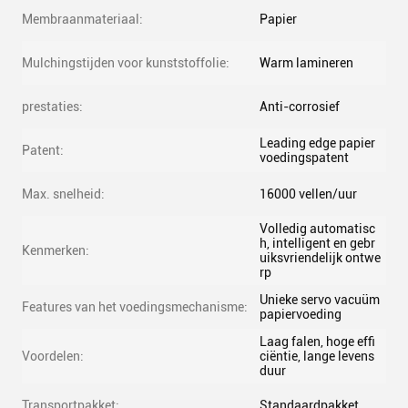
Membraanmateriaal:
Papier
Mulchingstijden voor kunststoffolie:
Warm lamineren
prestaties:
Anti-corrosief
Leading edge papier
Patent:
voedingspatent
Max. snelheid:
16000 vellen/uur
Volledig automatisc
h, intelligent en gebr
Kenmerken:
uiksvriendelijk ontwe
rp
Unieke servo vacuüm
Features van het voedingsmechanisme:
papiervoeding
Laag falen, hoge effi
Voordelen:
ciëntie, lange levens
duur
Transportpakket:
Standaardpakket