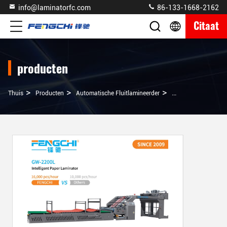
info@laminatorfc.com
86-133-1668-2162
Citaat
producten
>
>
>
Thuis
Producten
Automatische Fluitlamineerder
Geautomatiseerde F