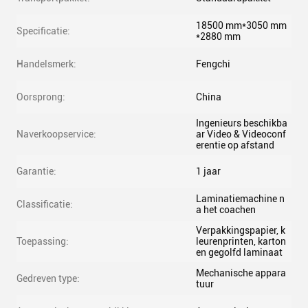
18500 mm*3050 mm
Specificatie:
*2880 mm
Handelsmerk:
Fengchi
Oorsprong:
China
Ingenieurs beschikba
Naverkoopservice:
ar Video & Videoconf
erentie op afstand
Garantie:
1 jaar
Laminatiemachine n
Classificatie:
a het coachen
Verpakkingspapier, k
Toepassing:
leurenprinten, karton
en gegolfd laminaat
Mechanische appara
Gedreven type:
tuur