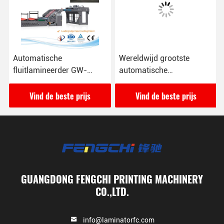
Automatische
Wereldwijd grootste
fluitlamineerder GW-
automatische
1700L met snelheid 16000
fluitlamineerder GW-
vellen/uur
2200L
Vind de beste prijs
Vind de beste prijs
GUANGDONG FENGCHI PRINTING MACHINERY
CO.,LTD.
info@laminatorfc.com