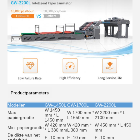
Productparameters
Modellen
GW-1450L
GW-1700L
GW-2200L
W 1450
Max.
W 1700 mm *
W 2200 mm * L
mm * L
papiergrootte
L 1650 mm
2100 mm
1450 mm
W 420 mm
W 420 mm *
W 450 mm * L 450
Min. papiergrootte
* L 380 mm
L 380 mm
mm
De dikte van het
F -10 mm
F -10 mm
F -10 mm