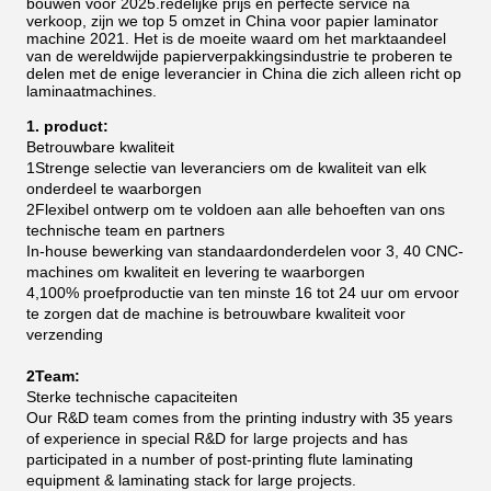
bouwen voor 2025.redelijke prijs en perfecte service na
verkoop, zijn we top 5 omzet in China voor papier laminator
machine 2021.
Het is de moeite waard om het marktaandeel
van de wereldwijde papierverpakkingsindustrie te proberen te
delen met de enige leverancier in China die zich alleen richt op
laminaatmachines.
1. product:
Betrouwbare kwaliteit
1Strenge selectie van leveranciers om de kwaliteit van elk
onderdeel te waarborgen
2Flexibel ontwerp om te voldoen aan alle behoeften van ons
technische team en partners
In-house bewerking van standaardonderdelen voor 3, 40 CNC-
machines om kwaliteit en levering te waarborgen
4,100% proefproductie van ten minste 16 tot 24 uur om ervoor
te zorgen dat de machine is betrouwbare kwaliteit voor
verzending
2Team:
Sterke technische capaciteiten
Our R&D team comes from the printing industry with 35 years
of experience in special R&D for large projects and has
participated in a number of post-printing flute laminating
equipment & laminating stack for large projects.