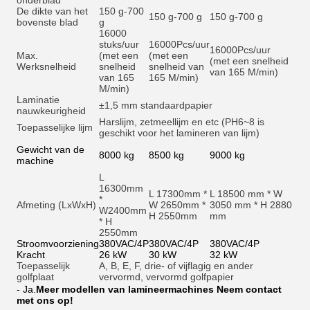
onderblad
De dikte van het
150 g-700
150 g-700 g
150 g-700 g
bovenste blad
g
16000
stuks/uur
16000
Pcs/uur
16000
Pcs/uur
Max.
(met een
(met een
(met een snelheid
Werksnelheid
snelheid
snelheid van
van 165 M/min)
van 165
165 M/min)
M/min)
Laminatie
±1,5 mm standaardpapier
nauwkeurigheid
Harslijm, zetmeellijm en et
c (PH6~8 is
Toepasselijke lijm
geschikt voor het lamineren van lijm)
Gewicht van de
8000 kg
8500 kg
9000 kg
machine
L
16300mm
L 17300mm *
L 18500 mm * W
*
Afmeting (LxWxH)
W 2650mm *
3050 mm * H 2880
W2400mm
H 2550mm
mm
* H
2550mm
Stroomvoorziening
380VAC/4P
380VAC/4P
380VAC/4P
Kracht
26 kW
30 kW
32 kW
Toepasselijk
A, B, E, F, drie- of vijflagig en ander
golfplaat
vervormd, vervormd golfpapier
- Ja.
Meer modellen van lamineermachines Neem contact
met ons op!