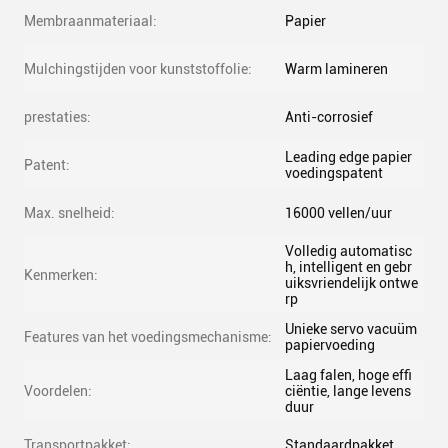
Membraanmateriaal:
Papier
Mulchingstijden voor kunststoffolie:
Warm lamineren
prestaties:
Anti-corrosief
Leading edge papier
Patent:
voedingspatent
Max. snelheid:
16000 vellen/uur
Volledig automatisc
h, intelligent en gebr
Kenmerken:
uiksvriendelijk ontwe
rp
Unieke servo vacuüm
Features van het voedingsmechanisme:
papiervoeding
Laag falen, hoge effi
Voordelen:
ciëntie, lange levens
duur
Transportpakket:
Standaardpakket