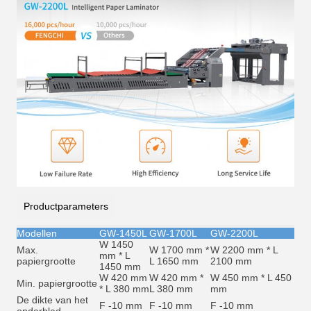
Productparameters
Modellen
GW-1450L
GW-1700L
GW-2200L
W 1450
Max.
W 1700 mm *
W 2200 mm * L
mm * L
papiergrootte
L 1650 mm
2100 mm
1450 mm
W 420 mm
W 420 mm *
W 450 mm * L 450
Min. papiergrootte
* L 380 mm
L 380 mm
mm
De dikte van het
F -10 mm
F -10 mm
F -10 mm