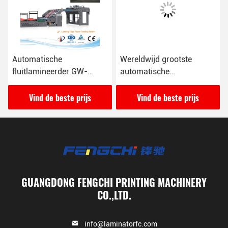
Automatische
Wereldwijd grootste
fluitlamineerder GW-
automatische
1700L met snelheid 16000
fluitlamineerder GW-
vellen/uur
2200L
Vind de beste prijs
Vind de beste prijs
GUANGDONG FENGCHI PRINTING MACHINERY
CO.,LTD.
info@laminatorfc.com