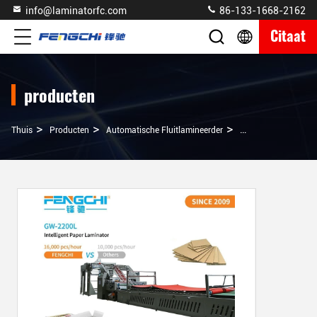
info@laminatorfc.com
86-133-1668-2162
Citaat
producten
>
>
>
Thuis
Producten
Automatische Fluitlamineerder
GW-2200L Automatis