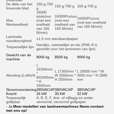
onderblad
De dikte van het
150 g-700
150 g-700 g
150 g-700 g
bovenste blad
g
16000
stuks/uur
16000
Pcs/uur
16000
Pcs/uur
Max.
(met een
(met een
(met een snelheid
Werksnelheid
snelheid
snelheid van
van 165 M/min)
van 165
165 M/min)
M/min)
Laminatie
±1,5 mm standaardpapier
nauwkeurigheid
Harslijm, zetmeellijm en et
c (PH6~8 is
Toepasselijke lijm
geschikt voor het lamineren van lijm)
Gewicht van de
8000 kg
8500 kg
9000 kg
machine
L
16300mm
L 17300mm *
L 18500 mm * W
*
Afmeting (LxWxH)
W 2650mm *
3050 mm * H 2880
W2400mm
H 2550mm
mm
* H
2550mm
Stroomvoorziening
380VAC/4P
380VAC/4P
380VAC/4P
Kracht
26 kW
30 kW
32 kW
Toepasselijk
A, B, E, F, drie- of vijflagig en ander
golfplaat
vervormd, vervormd golfpapier
- Ja.
Meer modellen van lamineermachines Neem contact
met ons op!