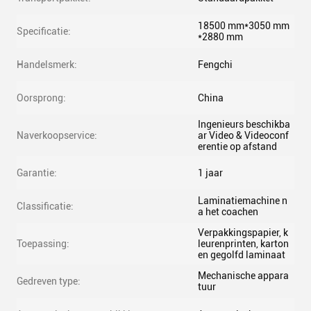
18500 mm*3050 mm
Specificatie:
*2880 mm
Handelsmerk:
Fengchi
Oorsprong:
China
Ingenieurs beschikba
Naverkoopservice:
ar Video & Videoconf
erentie op afstand
Garantie:
1 jaar
Laminatiemachine n
Classificatie:
a het coachen
Verpakkingspapier, k
Toepassing:
leurenprinten, karton
en gegolfd laminaat
Mechanische appara
Gedreven type:
tuur