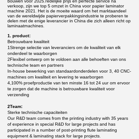
bouwen voor 2025.redelijke prijs en perfecte service na
verkoop, zijn we top 5 omzet in China voor papier laminator
machine 2021.
Het is de moeite waard om het marktaandeel
van de wereldwijde papierverpakkingsindustrie te proberen te
delen met de enige leverancier in China die zich alleen richt op
laminaatmachines.
1. product:
Betrouwbare kwaliteit
1Strenge selectie van leveranciers om de kwaliteit van elk
onderdeel te waarborgen
2Flexibel ontwerp om te voldoen aan alle behoeften van ons
technische team en partners
In-house bewerking van standaardonderdelen voor 3, 40 CNC-
machines om kwaliteit en levering te waarborgen
4,100% proefproductie van ten minste 16 tot 24 uur om ervoor
te zorgen dat de machine is betrouwbare kwaliteit voor
verzending
2Team:
Sterke technische capaciteiten
Our R&D team comes from the printing industry with 35 years
of experience in special R&D for large projects and has
participated in a number of post-printing flute laminating
equipment & laminating stack for large projects.