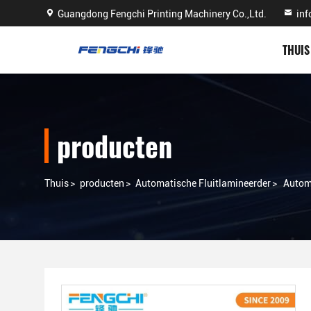
Guangdong Fengchi Printing Machinery Co.,Ltd.
in
THUIS
producten
Thuis
>
producten
>
Automatische Fluitlamineerder
>
Automa