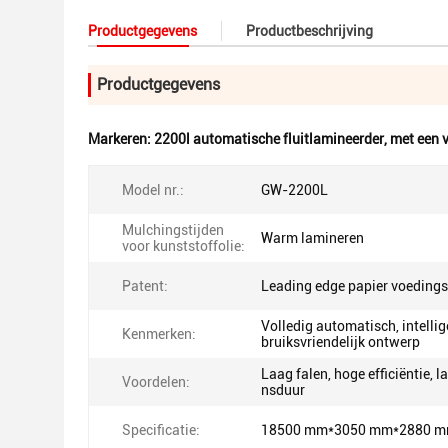
Productgegevens
Productbeschrijving
Productgegevens
Markeren:
2200l automatische fluitlamineerder
,
met een 
Model nr.:
GW-2200L
Mulchingstijden
Warm lamineren
voor kunststoffolie:
Patent:
Leading edge papier voeding
Volledig automatisch, intellig
Kenmerken:
bruiksvriendelijk ontwerp
Laag falen, hoge efficiëntie, l
Voordelen:
nsduur
Specificatie:
18500 mm*3050 mm*2880 