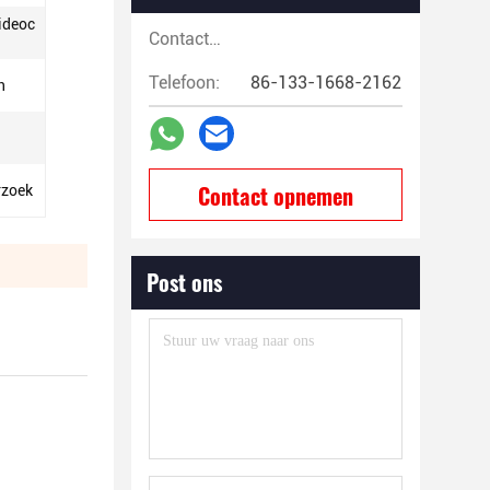
ideoc
Contactpersonen:
Telefoon:
86-133-1668-2162
n
Contact opnemen
rzoek
Post ons