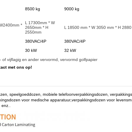
8500 kg
9000 kg
L 17300mm * W
 W2400mm *
2650mm * H
L 18500 mm * W 3050 mm * H 288
2550mm
380VAC/4P
380VAC/4P
30 kW
32 kW
ie- of vijflagig en ander vervormd, vervormd golfpapier
act met ons op!
ozen, speelgoeddozen, mobiele telefoonverpakkingsdozen, verpakking
kkingsdozen voor medische apparatuur,verpakkingsdozen voor levensm
 enz.
.