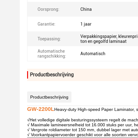
Oorsprong:
China
Garantie:
1 jaar
Verpakkingspapier, kleurenpri
Toepassing:
ton en gegolfd laminaat
Automatische
Automatisch
rangschikking:
Productbeschrijving
Productbeschrijving
GW-2200L
Heavy-duty High-speed Paper Laminator, s
√
Het volledige digitale besturingssysteem regelt de mac
√ Maximale lamineersnelheid tot 16.000 stuks per uur, h
√ Vergrote roldiameter tot 150 mm, dubbel lager met au
√ Voorkantpapiervoerder geschikt voor alle soorten verv