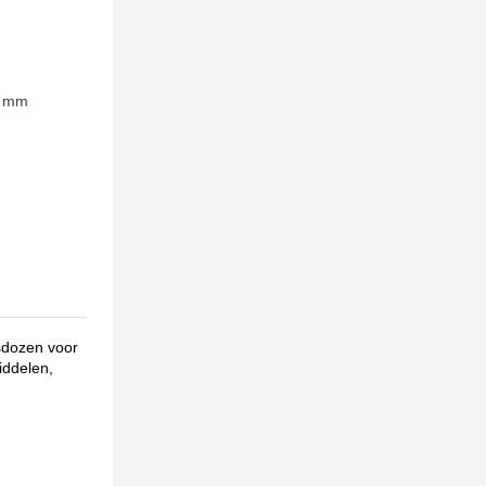
0 mm
sdozen voor
iddelen,