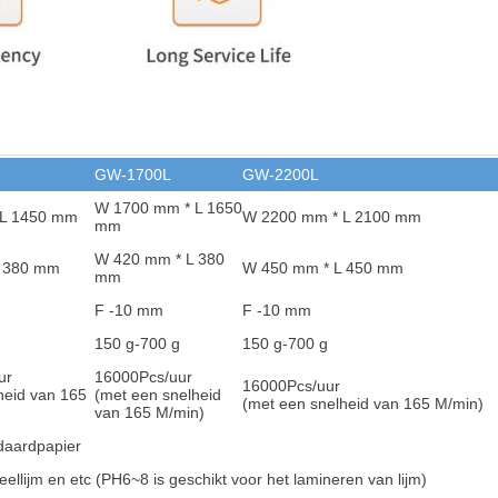
GW-1700L
GW-2200L
W 1700 mm * L 1650
 L 1450 mm
W 2200 mm * L 2100 mm
mm
W 420 mm * L 380
L 380 mm
W 450 mm * L 450 mm
mm
F -10 mm
F -10 mm
150 g-700 g
150 g-700 g
ur
16000
Pcs/uur
16000
Pcs/uur
heid van 165
(met een snelheid
(met een snelheid van 165 M/min)
van 165 M/min)
daardpapier
eellijm en et
c (PH6~8 is geschikt voor het lamineren van lijm)