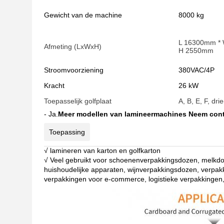
Gewicht van de machine
8000 kg
L 16300mm *
Afmeting (LxWxH)
H 2550mm
Stroomvoorziening
380VAC/4P
Kracht
26 kW
Toepasselijk golfplaat
A, B, E, F, dr
- Ja.
Meer modellen van lamineermachines Neem cont
Toepassing
√ lamineren van karton en golfkarton
√ Veel gebruikt voor schoenenverpakkingsdozen, melkd
huishoudelijke apparaten, wijnverpakkingsdozen, verpa
verpakkingen voor e-commerce, logistieke verpakkingen,