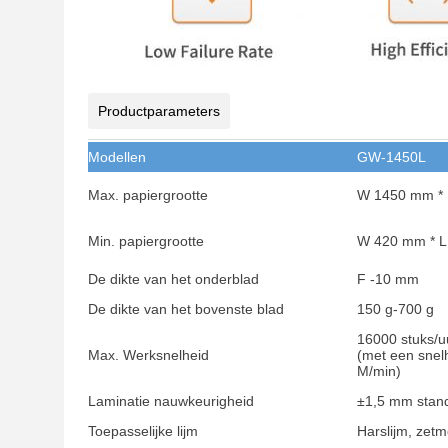
Productparameters
Modellen
GW-1450L
Max. papiergrootte
W 1450 mm *
Min. papiergrootte
W 420 mm * 
De dikte van het onderblad
F -10 mm
De dikte van het bovenste blad
150 g-700 g
16000 stuks/u
Max. Werksnelheid
(met een snel
M/min)
Laminatie nauwkeurigheid
±1,5 mm stan
Toepasselijke lijm
Harslijm, zetm