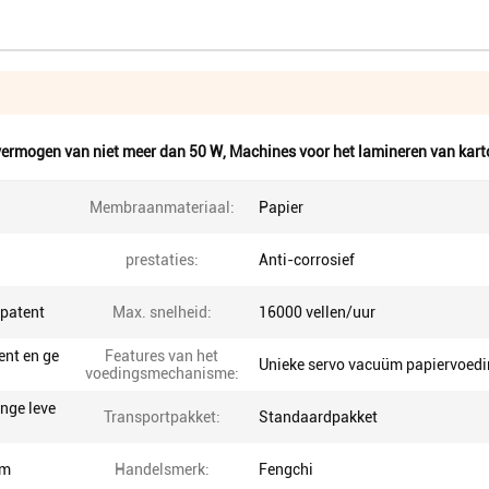
vermogen van niet meer dan 50 W
,
Machines voor het lamineren van kart
Membraanmateriaal:
Papier
prestaties:
Anti-corrosief
spatent
Max. snelheid:
16000 vellen/uur
ent en ge
Features van het
Unieke servo vacuüm papiervoed
voedingsmechanisme:
ange leve
Transportpakket:
Standaardpakket
mm
Handelsmerk:
Fengchi