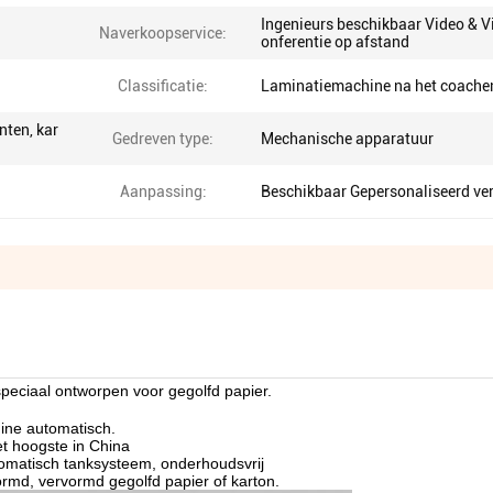
Ingenieurs beschikbaar Video & V
Naverkoopservice:
onferentie op afstand
Classificatie:
Laminatiemachine na het coache
nten, kar
Gedreven type:
Mechanische apparatuur
Aanpassing:
Beschikbaar Gepersonaliseerd ve
peciaal ontworpen voor gegolfd papier.
hine automatisch.
et hoogste in China
tomatisch tanksysteem, onderhoudsvrij
ormd, vervormd gegolfd papier of karton.