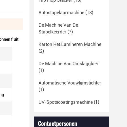
Flip Flop Stacker
(18)
Autostapelaarmachine
(18)
De Machine Van De
Stapelkeerder
(7)
onnen fluit
Karton Het Lamineren Machine
(2)
De Machine Van Omslaggluer
(1)
Automatische Vouwlijmstichter
(1)
ing
UV-Spotscoatingsmachine
(1)
Contactpersonen