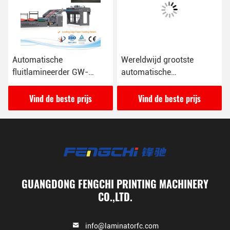
Automatische
Wereldwijd grootste
fluitlamineerder GW-
automatische
1700L met snelheid 16000
fluitlamineerder GW-
vellen/uur
2200L
Vind de beste prijs
Vind de beste prijs
GUANGDONG FENGCHI PRINTING MACHINERY
CO.,LTD.
info@laminatorfc.com