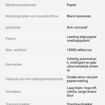
Membraanmateriaal:
Papier
Mulchingstijden voor kunststoffolie:
Warm lamineren
prestaties:
Anti-corrosief
Leading edge papier
Patent:
voedingspatent
Max. snelheid:
16000 vellen/uur
Volledig automatisc
h, intelligent en gebr
Kenmerken:
uiksvriendelijk ontwe
rp
Unieke servo vacuüm
Features van het voedingsmechanisme:
papiervoeding
Laag falen, hoge effi
Voordelen:
ciëntie, lange levens
duur
Transportpakket:
Standaardpakket