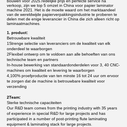
bouwen voor 2025.redelijke prijs en perfecte service na
verkoop, zijn we top 5 omzet in China voor papier laminator
machine 2021.
Het is de moeite waard om het marktaandeel
van de wereldwijde papierverpakkingsindustrie te proberen te
delen met de enige leverancier in China die zich alleen richt op
laminaatmachines.
1. product:
Betrouwbare kwaliteit
1Strenge selectie van leveranciers om de kwaliteit van elk
onderdeel te waarborgen
2Flexibel ontwerp om te voldoen aan alle behoeften van ons
technische team en partners
In-house bewerking van standaardonderdelen voor 3, 40 CNC-
machines om kwaliteit en levering te waarborgen
4,100% proefproductie van ten minste 16 tot 24 uur om ervoor
te zorgen dat de machine is betrouwbare kwaliteit voor
verzending
2Team:
Sterke technische capaciteiten
Our R&D team comes from the printing industry with 35 years
of experience in special R&D for large projects and has
participated in a number of post-printing flute laminating
equipment & laminating stack for large projects.