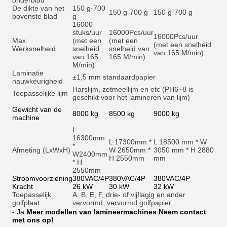
onderblad
De dikte van het
150 g-700
150 g-700 g
150 g-700 g
bovenste blad
g
16000
stuks/uur
16000
Pcs/uur
16000
Pcs/uur
Max.
(met een
(met een
(met een snelheid
Werksnelheid
snelheid
snelheid van
van 165 M/min)
van 165
165 M/min)
M/min)
Laminatie
±1,5 mm standaardpapier
nauwkeurigheid
Harslijm, zetmeellijm en et
c (PH6~8 is
Toepasselijke lijm
geschikt voor het lamineren van lijm)
Gewicht van de
8000 kg
8500 kg
9000 kg
machine
L
16300mm
L 17300mm *
L 18500 mm * W
*
Afmeting (LxWxH)
W 2650mm *
3050 mm * H 2880
W2400mm
H 2550mm
mm
* H
2550mm
Stroomvoorziening
380VAC/4P
380VAC/4P
380VAC/4P
Kracht
26 kW
30 kW
32 kW
Toepasselijk
A, B, E, F, drie- of vijflagig en ander
golfplaat
vervormd, vervormd golfpapier
- Ja.
Meer modellen van lamineermachines Neem contact
met ons op!