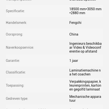
18500 mm*3050 mm
Specificatie:
*2880 mm
Handelsmerk:
Fengchi
Oorsprong:
China
Ingenieurs beschikba
Naverkoopservice:
ar Video & Videoconf
erentie op afstand
Garantie:
1 jaar
Laminatiemachine n
Classificatie:
a het coachen
Verpakkingspapier, k
Toepassing:
leurenprinten, karton
en gegolfd laminaat
Mechanische appara
Gedreven type:
tuur