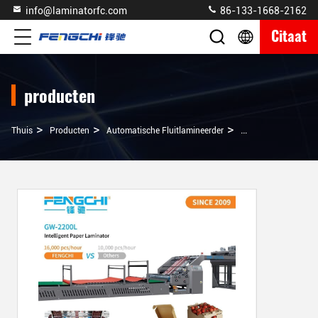
info@laminatorfc.com
86-133-1668-2162
Citaat
producten
>
>
>
Thuis
Producten
Automatische Fluitlamineerder
Automatische Fluit