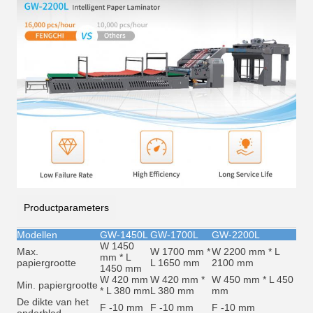
Productparameters
Modellen
GW-1450L
GW-1700L
GW-2200L
W 1450
Max.
W 1700 mm *
W 2200 mm * L
mm * L
papiergrootte
L 1650 mm
2100 mm
1450 mm
W 420 mm
W 420 mm *
W 450 mm * L 450
Min. papiergrootte
* L 380 mm
L 380 mm
mm
De dikte van het
F -10 mm
F -10 mm
F -10 mm