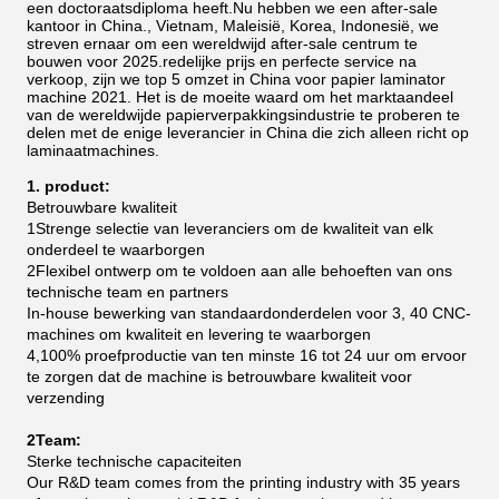
een doctoraatsdiploma heeft.Nu hebben we een after-sale
kantoor in China., Vietnam, Maleisië, Korea, Indonesië, we
streven ernaar om een wereldwijd after-sale centrum te
bouwen voor 2025.redelijke prijs en perfecte service na
verkoop, zijn we top 5 omzet in China voor papier laminator
machine 2021.
Het is de moeite waard om het marktaandeel
van de wereldwijde papierverpakkingsindustrie te proberen te
delen met de enige leverancier in China die zich alleen richt op
laminaatmachines.
1. product:
Betrouwbare kwaliteit
1Strenge selectie van leveranciers om de kwaliteit van elk
onderdeel te waarborgen
2Flexibel ontwerp om te voldoen aan alle behoeften van ons
technische team en partners
In-house bewerking van standaardonderdelen voor 3, 40 CNC-
machines om kwaliteit en levering te waarborgen
4,100% proefproductie van ten minste 16 tot 24 uur om ervoor
te zorgen dat de machine is betrouwbare kwaliteit voor
verzending
2Team:
Sterke technische capaciteiten
Our R&D team comes from the printing industry with 35 years