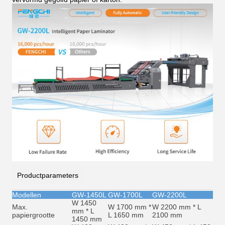
Productparameters
Modellen
GW-1450L
GW-1700L
GW-2200L
W 1450
Max.
W 1700 mm *
W 2200 mm * L
mm * L
papiergrootte
L 1650 mm
2100 mm
1450 mm