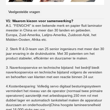
Veelgestelde vragen
V1: Waarom kiezen voor samenwerking?
A:
1. "FENGCHI" is een bekende merk en papier fluit laminator
meester in China en meer dan 30 landen en gebieden.
Europa, Zuid-Amerika, Latijns-Amerika, Zuidoost-Azië, het
Midden-Oosten, Afrika etc.
2. Sterk R & D-team van 25 senior ingenieurs met meer dan 30
jaar ervaring in de drukindustrie. Met 30 patenten om het
product stabieler, efficiënter en duurzamer te maken.
3.
Naverkoopservice en technische bijstand: het bedrijf biedt
naverkoopservice en technische bijstand volgens de vereisten
en behoeften van klanten met een reactie binnen 24 uur.
4.Kostenbesparing: Volledig servo digitaal besturingssysteem
vermindert het niveau van de operator (normaal twee primaire
operatoren) aanzienlijk met arbeidssparing,150 mm rol met
dubbel lager en automatisch tankstelsel maken de apparatuur
duurzaam en onderhoudsvrijChina hoogste lamineersnelheid
met 16.000 stuks per uur.