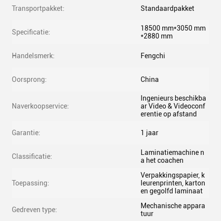
Transportpakket:
Standaardpakket
18500 mm*3050 mm
Specificatie:
*2880 mm
Handelsmerk:
Fengchi
Oorsprong:
China
Ingenieurs beschikba
Naverkoopservice:
ar Video & Videoconf
erentie op afstand
Garantie:
1 jaar
Laminatiemachine n
Classificatie:
a het coachen
Verpakkingspapier, k
Toepassing:
leurenprinten, karton
en gegolfd laminaat
Mechanische appara
Gedreven type:
tuur