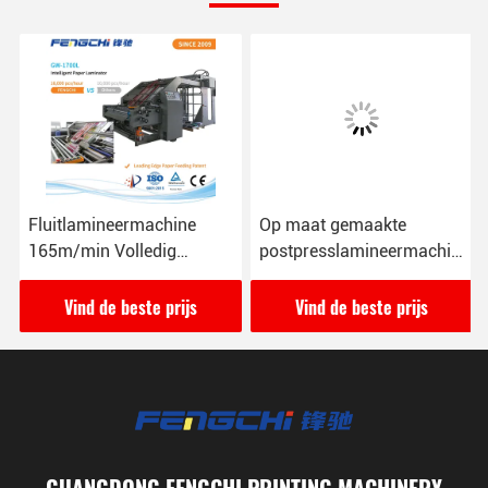
Fluitlamineermachine
Op maat gemaakte
165m/min Volledig
postpresslamineermachine
Digitaal Litho
met dubbellagers
Fluitlamineerder
Vind de beste prijs
Vind de beste prijs
GUANGDONG FENGCHI PRINTING MACHINERY