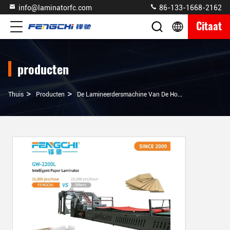
info@laminatorfc.com
86-133-1668-2162
Citaat
producten
>
>
Thuis
Producten
De Lamineerdersmachine Van De Hoge Snelheidsfluit