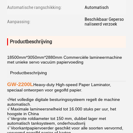
Automatische rangschikking:
Automatisch
Beschikbaar Geperso
Aanpassing:
naliseerd verzoek
Productbeschrijving
18500mm*3050mm*2880mm Commerciële lamineermachine
met unieke servo vacuüm papiervoeding
Productbeschrijving
GW-2200L
Heavy-duty High-speed Paper Laminator,
speciaal ontworpen voor gegolfd papier.
√
Het volledige digitale besturingssysteem regelt de machine
automatisch.
√ Maximale lamineersnelheid tot 16.000 stuks per uur, het
hoogste in China
√ Vergrote roldiameter tot 150 mm, dubbel lager met
automatisch tanksysteem, onderhoudsvrij
√ Voorkantpapiervoerder geschikt voor alle soorten vervormd,
vervormd gegolfd papier of karton.