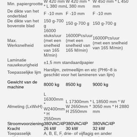
W 420 mm
W 420 mm *
W 450 mm * L 450
Min. papiergrootte
* L 380 mm
L 380 mm
mm
De dikte van het
F -10 mm
F -10 mm
F -10 mm
onderblad
De dikte van het
150 g-700
150 g-700 g
150 g-700 g
bovenste blad
g
16000
stuks/uur
16000
Pcs/uur
16000
Pcs/uur
Max.
(met een
(met een
(met een snelheid
Werksnelheid
snelheid
snelheid van
van 165 M/min)
van 165
165 M/min)
M/min)
Laminatie
±1,5 mm standaardpapier
nauwkeurigheid
Harslijm, zetmeellijm en et
c (PH6~8 is
Toepasselijke lijm
geschikt voor het lamineren van lijm)
Gewicht van de
8000 kg
8500 kg
9000 kg
machine
L
16300mm
L 17300mm *
L 18500 mm * W
*
Afmeting (LxWxH)
W 2650mm *
3050 mm * H 2880
W2400mm
H 2550mm
mm
* H
2550mm
Stroomvoorziening
380VAC/4P
380VAC/4P
380VAC/4P
Kracht
26 kW
30 kW
32 kW
Toepasselijk
A, B, E, F, drie- of vijflagig en ander