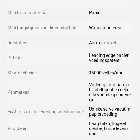
Membraanmateriaal:
Papier
Mulchingstijden voor kunststoffolie:
Warm lamineren
prestaties:
Anti-corrosief
Leading edge papier
Patent:
voedingspatent
Max. snelheid:
16000 vellen/uur
Volledig automatisc
h, intelligent en gebr
Kenmerken:
uiksvriendelijk ontwe
rp
Unieke servo vacuüm
Features van het voedingsmechanisme:
papiervoeding
Laag falen, hoge effi
Voordelen:
ciëntie, lange levens
duur