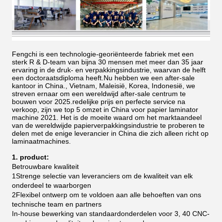
Fengchi is een technologie-georiënteerde fabriek met een
sterk R & D-team van bijna 30 mensen met meer dan 35 jaar
ervaring in de druk- en verpakkingsindustrie, waarvan de helft
een doctoraatsdiploma heeft.Nu hebben we een after-sale
kantoor in China., Vietnam, Maleisië, Korea, Indonesië, we
streven ernaar om een wereldwijd after-sale centrum te
bouwen voor 2025.redelijke prijs en perfecte service na
verkoop, zijn we top 5 omzet in China voor papier laminator
machine 2021.
Het is de moeite waard om het marktaandeel
van de wereldwijde papierverpakkingsindustrie te proberen te
delen met de enige leverancier in China die zich alleen richt op
laminaatmachines.
1. product:
Betrouwbare kwaliteit
1Strenge selectie van leveranciers om de kwaliteit van elk
onderdeel te waarborgen
2Flexibel ontwerp om te voldoen aan alle behoeften van ons
technische team en partners
In-house bewerking van standaardonderdelen voor 3, 40 CNC-