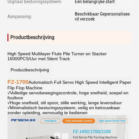
Digitaal besturingssysteem:
Eén belangrijke start
Beschikbaar Gepersonalisee
Aanpassing:
rd verzoek
Productbeschrijving
High Speed Multilayer Flute Pile Turner en Stacker
16000PCS/Uur met Silent Track
Productbeschrijving
FZ-1700
Automatisch Full Servo High Speed Intelligent Paper
Flip Flop Machine
√
Volledige servobewegingscontrole, hoge snelheid, soepel en
foutloos
√
Hoge snelheid, stil spoor, stille werking, lange levensduur
√
Minimalistisch besturingssysteem, veilig en betrouwbaar
zonder opleiding, eenvoudig te bedienen