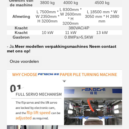
Gewicht van
3800 kg
4000 kg
4500 kg
de machine
L 8300mm *
L 7500mm *
L 18500 mm * W
W 2600mm
Afmeting
W 2350mm *
3050 mm * H 2880
* H
H 3200mm
mm
3200mm
Kracht
380VAC/4P
Kracht
10 kW
11 kW
13 kW
Gasbron
0.8MPa>5,5KW
- Ja.
Meer modellen verpakkingsmachines Neem contact
met ons op!
Onze voordelen