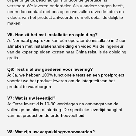
of per ongeluk beschadigd is of door de gebruiker is
verstoord.We leveren onderdelen.Als u andere vragen heeft,
neem dan contact met ons op en we zullen u via de foto's en
video's van het product antwoorden om elk detail duidelijk te
maken.
V5: Hoe zit het met installatie en opleiding?
A: Normaal gesproken kan één operator de installatie in 2 uur
afmaken met installatiehandleiding en video.
Als de ingenieur
van de koper op eigen kosten naar China reist, is de opleiding
gratis.
Q6: Test u al uw goederen voor levering?
A: Ja, we hebben 100% functionele tests en een proefproject
voordat we het product leveren om de integriteit van het
product te waarborgen.
V7: Wat is uw levertijd?
A: Onze levertijd is 10-30 werkdagen na ontvangst van de
volledige betaling of storting. De specifieke levertijd hangt af
van het product en de orderhoeveelheid.
V8: Wat zijn uw verpakkingsvoorwaarden?