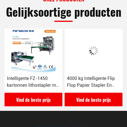
Gelijksoortige producten
Intelligente FZ-1450
4000 kg Intelligente Flip
kartonnen lithostapler met
Flop Papier Stapler En
automatische
Turner 380VAC/4P
palletvoeding
Vind de beste prijs
Vind de beste prijs