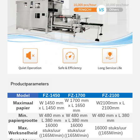
Productparameters
Model
FZ-1450
FZ-1700
FZ-2100
W 1700 mm
Maximaal
W 1450 mm
W2100mm x L
x L 1650
papier
x L 1450 mm
2100mm
mm
Min.
W 480 mm x
W 480 mm
W 480 mm x L 380
papiergrootte
L 380 mm
x L 380 mm
mm
16000
16000
Max.
16000 stuks/uur
stuks/uur
stuks/uur
Werksnelheid
((165M/min)
((165M/min)
((165M/min)