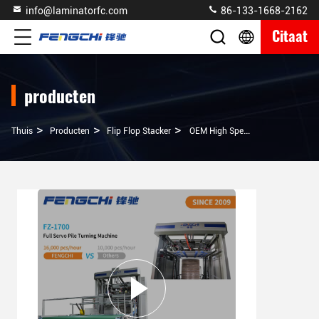
info@laminatorfc.com
86-133-1668-2162
Citaat
producten
>
>
>
Thuis
Producten
Flip Flop Stacker
OEM High Speed Multi Layer Flute Pile Turner And Stacker 16000pcs/uur