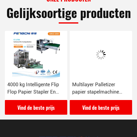
Gelijksoortige producten
video
Multilayer Palletizer
OEM High Speed Multi
papier stapelmachine
Layer Flute Pile Turner
Maximale papiergrootte W
And Stacker
1450mm X L 1450mm
16000pcs/uur
Vind de beste prijs
Vind de beste prijs