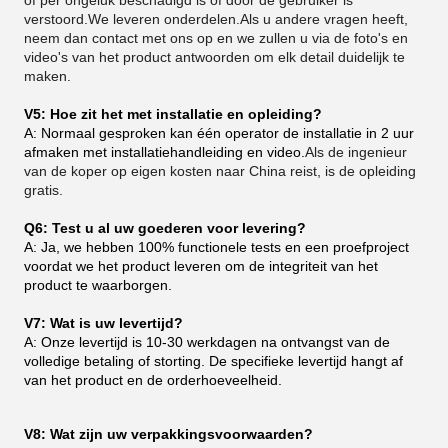
of per ongeluk beschadigd is of door de gebruiker is
verstoord.We leveren onderdelen.Als u andere vragen heeft,
neem dan contact met ons op en we zullen u via de foto's en
video's van het product antwoorden om elk detail duidelijk te
maken.
V5: Hoe zit het met installatie en opleiding?
A: Normaal gesproken kan één operator de installatie in 2 uur
afmaken met installatiehandleiding en video.
Als de ingenieur
van de koper op eigen kosten naar China reist, is de opleiding
gratis.
Q6: Test u al uw goederen voor levering?
A: Ja, we hebben 100% functionele tests en een proefproject
voordat we het product leveren om de integriteit van het
product te waarborgen.
V7: Wat is uw levertijd?
A: Onze levertijd is 10-30 werkdagen na ontvangst van de
volledige betaling of storting. De specifieke levertijd hangt af
van het product en de orderhoeveelheid.
V8: Wat zijn uw verpakkingsvoorwaarden?