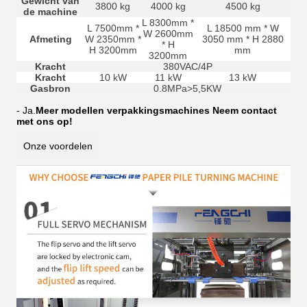
Gewicht van
3800 kg
4000 kg
4500 kg
de machine
L 8300mm *
L 7500mm *
L 18500 mm * W
W 2600mm
Afmeting
W 2350mm *
3050 mm * H 2880
* H
H 3200mm
mm
3200mm
Kracht
380VAC/4P
Kracht
10 kW
11 kW
13 kW
Gasbron
0.8MPa>5,5KW
- Ja.
Meer modellen verpakkingsmachines Neem contact
met ons op!
Onze voordelen