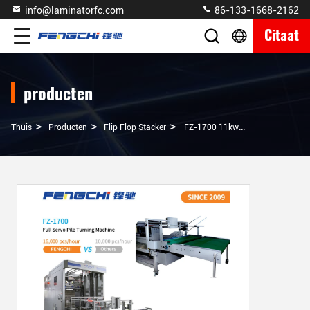
info@laminatorfc.com
86-133-1668-2162
Citaat
producten
>
>
>
Thuis
Producten
Flip Flop Stacker
FZ-1700 11kw Paper Reversing Multi-Layer Palletizer Met Paper Aligning