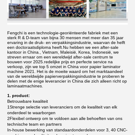
Fengchi is een technologie-georiënteerde fabriek met een
sterk R & D-team van bijna 30 mensen met meer dan 35 jaar
ervaring in de druk- en verpakkingsindustrie, waarvan de helft
een doctoraatsdiploma heeft.Nu hebben we een after-sale
kantoor in China., Vietnam, Maleisië, Korea, Indonesië, we
streven ernaar om een wereldwijd after-sale centrum te
bouwen voor 2025.redelijke prijs en perfecte service na
verkoop, zijn we top 5 omzet in China voor papier laminator
machine 2021.
Het is de moeite waard om het marktaandeel
van de wereldwijde papierverpakkingsindustrie te proberen te
delen met de enige leverancier in China die zich alleen richt op
laminaatmachines.
1. product:
Betrouwbare kwaliteit
1Strenge selectie van leveranciers om de kwaliteit van elk
onderdeel te waarborgen
2Flexibel ontwerp om te voldoen aan alle behoeften van ons
technische team en partners
In-house bewerking van standaardonderdelen voor 3, 40 CNC-