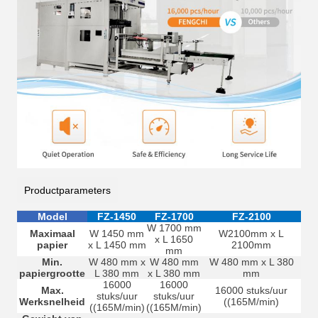
Productparameters
Model
FZ-1450
FZ-1700
FZ-2100
W 1700 mm
Maximaal
W 1450 mm
W2100mm x L
x L 1650
papier
x L 1450 mm
2100mm
mm
Min.
W 480 mm x
W 480 mm
W 480 mm x L 380
papiergrootte
L 380 mm
x L 380 mm
mm
16000
16000
Max.
16000 stuks/uur
stuks/uur
stuks/uur
Werksnelheid
((165M/min)
((165M/min)
((165M/min)