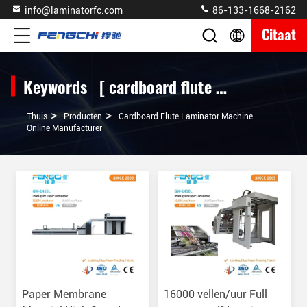
info@laminatorfc.com
86-133-1668-2162
Citaat
Keywords [ cardboard flute laminator machine ] Match 355 producten
>
>
Thuis
Producten
Cardboard Flute Laminator Machine
Online Manufacturer
Paper Membrane
16000 vellen/uur Full