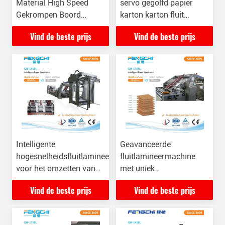
Material High Speed
servo gegolfd papier
Gekrompen Boord
karton karton fluit
Karton Fluet Laminator
laminator machine
Vind de beste prijs
Vind de beste prijs
Machine
Intelligente
Geavanceerde
hogesnelheidsfluitlamineermachine
fluitlamineermachine
voor het omzetten van
met uniek
papier na het afdrukken
papiervoedingssysteem
Vind de beste prijs
Vind de beste prijs