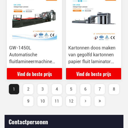
GW-1450L
Kartonnen doos maken
Automatische
van gegolfd kartonnen
fluitlamineermachine
papier fluit laminator
voor vervormd karton
machine 8000KG
Vind de beste prijs
Vind de beste prijs
1
2
3
4
5
6
7
8
9
10
11
12
Contactpersonen