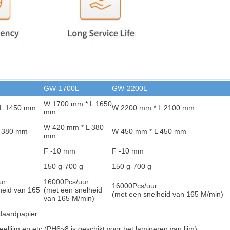
GW-1700L
GW-2200L
W 1700 mm * L 1650
 L 1450 mm
W 2200 mm * L 2100 mm
mm
W 420 mm * L 380
L 380 mm
W 450 mm * L 450 mm
mm
F -10 mm
F -10 mm
150 g-700 g
150 g-700 g
ur
16000
Pcs/uur
16000
Pcs/uur
heid van 165
(met een snelheid
(met een snelheid van 165 M/min)
van 165 M/min)
daardpapier
eellijm en et
c (PH6~8 is geschikt voor het lamineren van lijm)