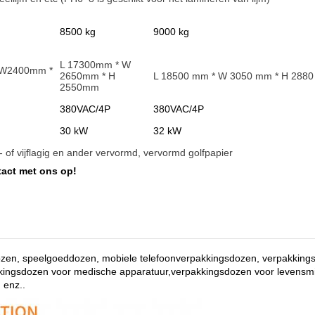
8500 kg
9000 kg
L 17300mm * W
 W2400mm *
2650mm * H
L 18500 mm * W 3050 mm * H 288
2550mm
380VAC/4P
380VAC/4P
30 kW
32 kW
ie- of vijflagig en ander vervormd, vervormd golfpapier
act met ons op!
ozen, speelgoeddozen, mobiele telefoonverpakkingsdozen, verpakking
kkingsdozen voor medische apparatuur,verpakkingsdozen voor levensm
 enz.
.