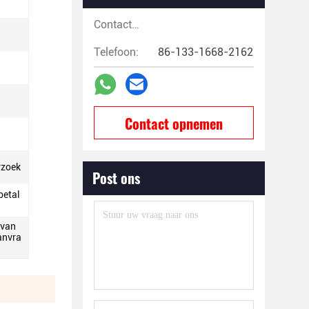
Contactpersonen:
Telefoon:
86-133-1668-2162
Contact opnemen
rzoek
Post ons
betal
 van
anvra