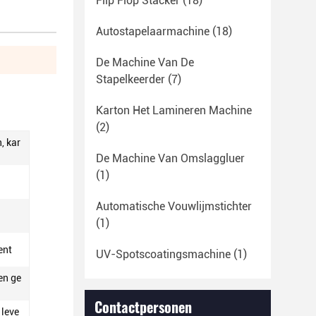
Flip Flop Stacker
(18)
Autostapelaarmachine
(18)
De Machine Van De
Stapelkeerder
(7)
Karton Het Lamineren Machine
(2)
, kar
De Machine Van Omslaggluer
(1)
Automatische Vouwlijmstichter
(1)
ent
UV-Spotscoatingsmachine
(1)
en ge
Contactpersonen
 leve