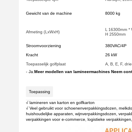
Gewicht van de machine
8000 kg
L 16300mm *
Afmeting (LxWxH)
H 2550mm
Stroomvoorziening
380VAC/4P
Kracht
26 kW
Toepasselijk golfplaat
A, B, E, F, dr
- Ja.
Meer modellen van lamineermachines Neem cont
Toepassing
√ lamineren van karton en golfkarton
√ Veel gebruikt voor schoenenverpakkingsdozen, melkd
huishoudelijke apparaten, wijnverpakkingsdozen, verpa
verpakkingen voor e-commerce, logistieke verpakkingen,