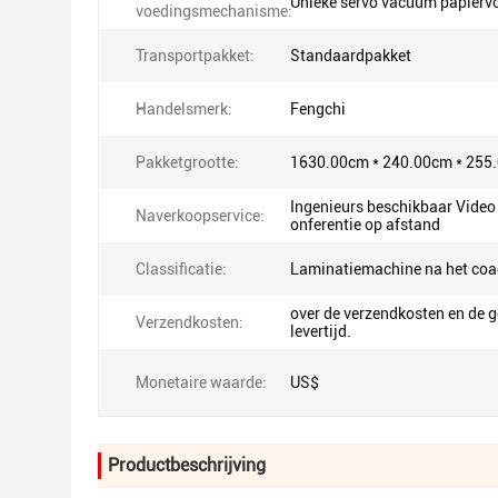
Unieke servo vacuüm papierv
voedingsmechanisme:
Transportpakket:
Standaardpakket
Handelsmerk:
Fengchi
Pakketgrootte:
1630.00cm * 240.00cm * 255
Ingenieurs beschikbaar Video
Naverkoopservice:
onferentie op afstand
Classificatie:
Laminatiemachine na het co
over de verzendkosten en de 
Verzendkosten:
levertijd.
Monetaire waarde:
US$
Productbeschrijving