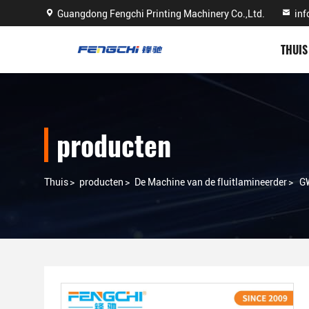
Guangdong Fengchi Printing Machinery Co.,Ltd.
in
THUIS
producten
Thuis
>
producten
>
De Machine van de fluitlamineerder
>
GW