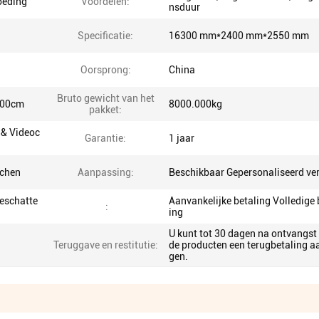
oeding
Voordelen:
nsduur
Specificatie:
16300 mm*2400 mm*2550 mm
Oorsprong:
China
Bruto gewicht van het
.00cm
8000.000kg
pakket:
 & Videoc
Garantie:
1 jaar
achen
Aanpassing:
Beschikbaar Gepersonaliseerd ve
geschatte
Aanvankelijke betaling Volledige 
:
ing
U kunt tot 30 dagen na ontvangst
Teruggave en restitutie:
de producten een terugbetaling a
gen.