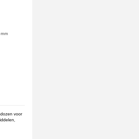
0 mm
sdozen voor
iddelen,