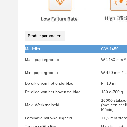
Productparameters
Modellen
GW-1450L
Max. papiergrootte
W 1450 mm *
Min. papiergrootte
W 420 mm * 
De dikte van het onderblad
F -10 mm
De dikte van het bovenste blad
150 g-700 g
16000 stuks/u
Max. Werksnelheid
(met een snel
M/min)
Laminatie nauwkeurigheid
±1,5 mm stan
Toepasselijke lijm
Harslijm, zetm