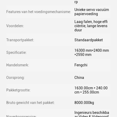
rp
Unieke servo vacuüm
Features van het voedingsmechanisme:
papiervoeding
Laag falen, hoge effi
Voordelen:
ciëntie, lange levens
duur
Transportpakket:
Standaardpakket
16300 mm*2400 mm
Specificatie:
*2550 mm
Handelsmerk:
Fengchi
Oorsprong:
China
1630.00cm * 240.00
Pakketgrootte:
cm * 255.00cm
Bruto gewicht van het pakket:
8000.000kg
Ingenieurs beschikba
Naverkoopservice:
ar Video & Videoconf