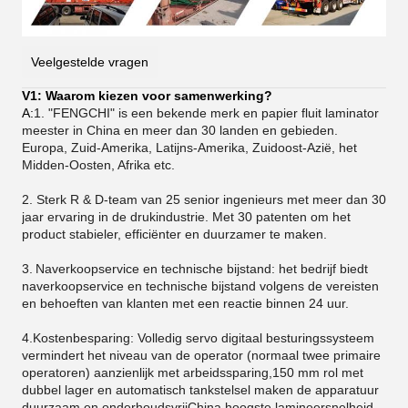
Veelgestelde vragen
V1: Waarom kiezen voor samenwerking?
A:
1. "FENGCHI" is een bekende merk en papier fluit laminator
meester in China en meer dan 30 landen en gebieden.
Europa, Zuid-Amerika, Latijns-Amerika, Zuidoost-Azië, het
Midden-Oosten, Afrika etc.
2. Sterk R & D-team van 25 senior ingenieurs met meer dan 30
jaar ervaring in de drukindustrie. Met 30 patenten om het
product stabieler, efficiënter en duurzamer te maken.
3.
Naverkoopservice en technische bijstand: het bedrijf biedt
naverkoopservice en technische bijstand volgens de vereisten
en behoeften van klanten met een reactie binnen 24 uur.
4.Kostenbesparing: Volledig servo digitaal besturingssysteem
vermindert het niveau van de operator (normaal twee primaire
operatoren) aanzienlijk met arbeidssparing,150 mm rol met
dubbel lager en automatisch tankstelsel maken de apparatuur
duurzaam en onderhoudsvrijChina hoogste lamineersnelheid