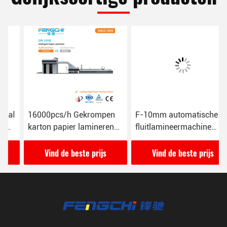
16000pcs/h Gekrompen
F-10mm automatische
karton papier lamineren
fluitlamineermachine
machine GW-1450L Anti
165M/min 26KW
corrosief
Vind de beste prijs
Vind de beste prijs