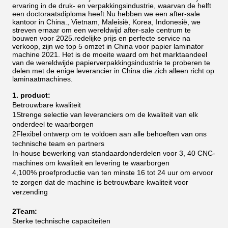
ervaring in de druk- en verpakkingsindustrie, waarvan de helft
een doctoraatsdiploma heeft.Nu hebben we een after-sale
kantoor in China., Vietnam, Maleisië, Korea, Indonesië, we
streven ernaar om een wereldwijd after-sale centrum te
bouwen voor 2025.redelijke prijs en perfecte service na
verkoop, zijn we top 5 omzet in China voor papier laminator
machine 2021.
Het is de moeite waard om het marktaandeel
van de wereldwijde papierverpakkingsindustrie te proberen te
delen met de enige leverancier in China die zich alleen richt op
laminaatmachines.
1. product:
Betrouwbare kwaliteit
1Strenge selectie van leveranciers om de kwaliteit van elk
onderdeel te waarborgen
2Flexibel ontwerp om te voldoen aan alle behoeften van ons
technische team en partners
In-house bewerking van standaardonderdelen voor 3, 40 CNC-
machines om kwaliteit en levering te waarborgen
4,100% proefproductie van ten minste 16 tot 24 uur om ervoor
te zorgen dat de machine is betrouwbare kwaliteit voor
verzending
2Team:
Sterke technische capaciteiten