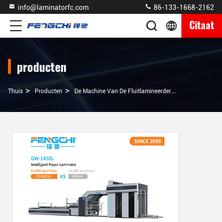
info@laminatorfc.com
86-133-1668-2162
Citaat
producten
>
>
>
Thuis
Producten
De Machine Van De Fluitlamineerder
Kartonnen Do