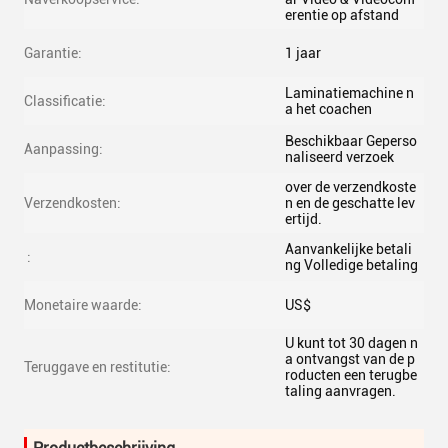
erentie op afstand
Garantie:
1 jaar
Laminatiemachine n
Classificatie:
a het coachen
Beschikbaar Geperso
Aanpassing:
naliseerd verzoek
over de verzendkoste
Verzendkosten:
n en de geschatte lev
ertijd.
Aanvankelijke betali
:
ng Volledige betaling
Monetaire waarde:
US$
U kunt tot 30 dagen n
a ontvangst van de p
Teruggave en restitutie:
roducten een terugbe
taling aanvragen.