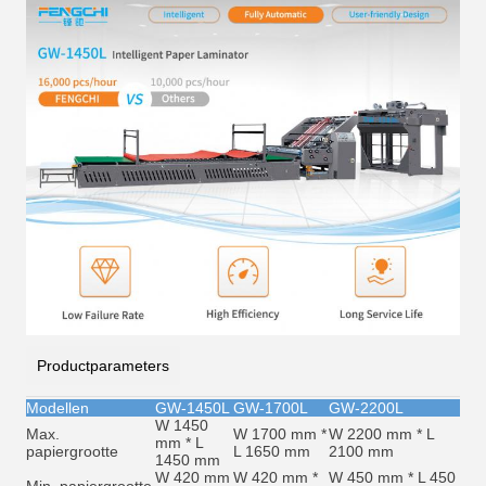
Productparameters
Modellen
GW-1450L
GW-1700L
GW-2200L
W 1450
Max.
W 1700 mm *
W 2200 mm * L
mm * L
papiergrootte
L 1650 mm
2100 mm
1450 mm
W 420 mm
W 420 mm *
W 450 mm * L 450