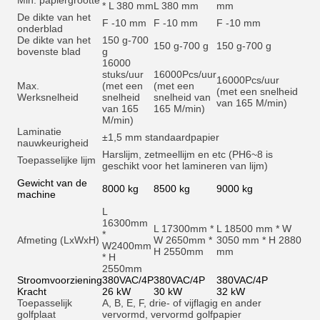
Min. papiergrootte
* L 380 mm
L 380 mm
mm
De dikte van het
F -10 mm
F -10 mm
F -10 mm
onderblad
De dikte van het
150 g-700
150 g-700 g
150 g-700 g
bovenste blad
g
16000
stuks/uur
16000
Pcs/uur
16000
Pcs/uur
Max.
(met een
(met een
(met een snelheid
Werksnelheid
snelheid
snelheid van
van 165 M/min)
van 165
165 M/min)
M/min)
Laminatie
±1,5 mm standaardpapier
nauwkeurigheid
Harslijm, zetmeellijm en et
c (PH6~8 is
Toepasselijke lijm
geschikt voor het lamineren van lijm)
Gewicht van de
8000 kg
8500 kg
9000 kg
machine
L
16300mm
L 17300mm *
L 18500 mm * W
*
Afmeting (LxWxH)
W 2650mm *
3050 mm * H 2880
W2400mm
H 2550mm
mm
* H
2550mm
Stroomvoorziening
380VAC/4P
380VAC/4P
380VAC/4P
Kracht
26 kW
30 kW
32 kW
Toepasselijk
A, B, E, F, drie- of vijflagig en ander
golfplaat
vervormd, vervormd golfpapier