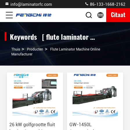
info@laminatorfc.com
86-133-1668-2162
Citaat
Keywords [ flute laminator machine ] Match 357 producten
>
>
Thuis
Producten
Flute Laminator Machine Online
Manufacturer
26 kW golfgrootte fluit
GW-1450L