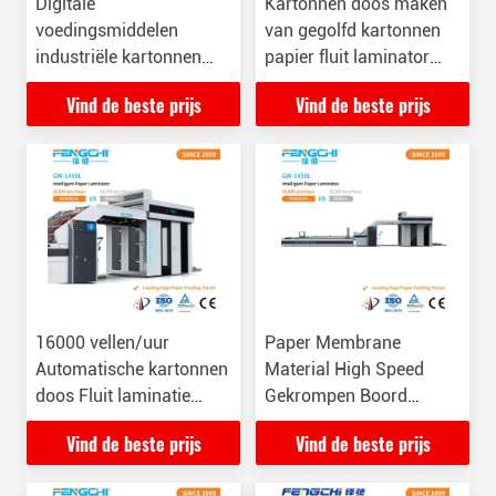
Digitale
Kartonnen doos maken
voedingsmiddelen
van gegolfd kartonnen
industriële kartonnen
papier fluit laminator
doos fluit
machine 8000KG
Vind de beste prijs
Vind de beste prijs
lamineermachine 26KW
GW-1450L
16000 vellen/uur
Paper Membrane
Automatische kartonnen
Material High Speed
doos Fluit laminatie
Gekrompen Boord
machine 380VAC/4P
Karton Fluet Laminator
Vind de beste prijs
Vind de beste prijs
Machine