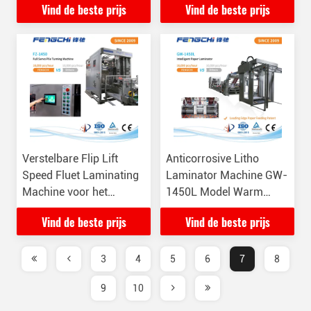
Vind de beste prijs
Vind de beste prijs
palletiser
verpakkingsassemblagelijn
Verstelbare Flip Lift
Anticorrosive Litho
Speed Fluet Laminating
Laminator Machine GW-
Machine voor het
1450L Model Warm
stapelen van
Laminating Paper Film
Vind de beste prijs
Vind de beste prijs
papierstapel
16000pcs/Uur
3
4
5
6
7
8
9
10