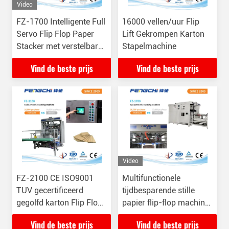
Video
FZ-1700 Intelligente Full
16000 vellen/uur Flip
Servo Flip Flop Paper
Lift Gekrompen Karton
Stacker met verstelbare
Stapelmachine
splitsingssnelheid
Vind de beste prijs
Vind de beste prijs
Video
FZ-2100 CE ISO9001
Multifunctionele
TUV gecertificeerd
tijdbesparende stille
gegolfd karton Flip Flop
papier flip-flop machine
verzamelpapier stapel
met versnellingsfunctie
Vind de beste prijs
Vind de beste prijs
Turner