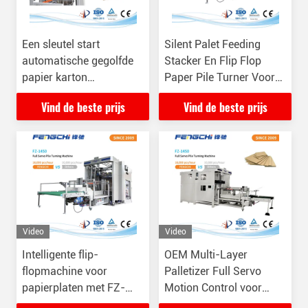
Een sleutel start
Silent Palet Feeding
automatische gegolfde
Stacker En Flip Flop
papier karton
Paper Pile Turner Voor
verpakkingsstapel
FZ-1450 Palletizing
Vind de beste prijs
Vind de beste prijs
Turner Machine
Video
Video
Intelligente flip-
OEM Multi-Layer
flopmachine voor
Palletizer Full Servo
papierplaten met FZ-
Motion Control voor
1450 multi-layer
volledige