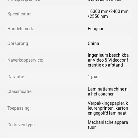
16300 mm*2400 mm
Specificatie:
*2550 mm
Handelsmerk:
Fengchi
Oorsprong:
China
Ingenieurs beschikba
Naverkoopservice:
ar Video & Videoconf
erentie op afstand
Garantie:
1 jaar
Laminatiemachine n
Classificatie:
a het coachen
Verpakkingspapier, k
Toepassing:
leurenprinten, karton
en gegolfd laminaat
Mechanische appara
Gedreven type:
tuur