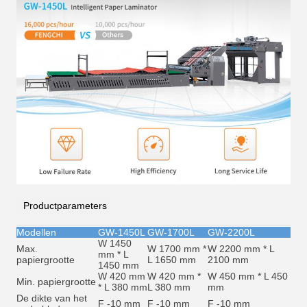
Productparameters
Modellen
GW-1450L
GW-1700L
GW-2200L
W 1450
Max.
W 1700 mm *
W 2200 mm * L
mm * L
papiergrootte
L 1650 mm
2100 mm
1450 mm
W 420 mm
W 420 mm *
W 450 mm * L 450
Min. papiergrootte
* L 380 mm
L 380 mm
mm
De dikte van het
F -10 mm
F -10 mm
F -10 mm