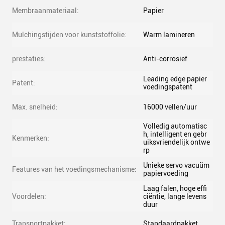
Membraanmateriaal:
Papier
Mulchingstijden voor kunststoffolie:
Warm lamineren
prestaties:
Anti-corrosief
Leading edge papier
Patent:
voedingspatent
Max. snelheid:
16000 vellen/uur
Volledig automatisc
h, intelligent en gebr
Kenmerken:
uiksvriendelijk ontwe
rp
Unieke servo vacuüm
Features van het voedingsmechanisme:
papiervoeding
Laag falen, hoge effi
Voordelen:
ciëntie, lange levens
duur
Transportpakket:
Standaardpakket