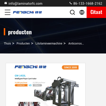
info@laminatorfc.com
86-133-1668-2162
Citaat
producten
>
>
>
Thuis
Producten
Litolamineermachine
Anticorrosive Litho Laminator Machine GW-1450L Model Warm Laminating Paper Film 16000pcs/Uur