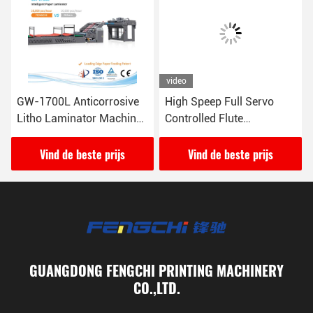
video
GW-1700L Anticorrosive
High Speep Full Servo
Litho Laminator Machine
Controlled Flute
Warm lamineren 16000
LaminatorGW-1450L
vellen / uur
Vind de beste prijs
Vind de beste prijs
GUANGDONG FENGCHI PRINTING MACHINERY
CO.,LTD.