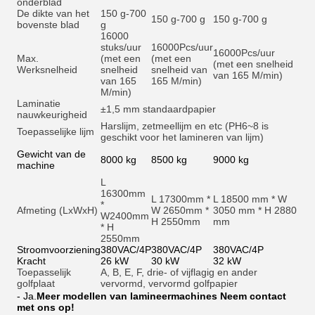
onderblad
De dikte van het
150 g-700
150 g-700 g
150 g-700 g
bovenste blad
g
16000
stuks/uur
16000
Pcs/uur
16000
Pcs/uur
Max.
(met een
(met een
(met een snelheid
Werksnelheid
snelheid
snelheid van
van 165 M/min)
van 165
165 M/min)
M/min)
Laminatie
±1,5 mm standaardpapier
nauwkeurigheid
Harslijm, zetmeellijm en et
c (PH6~8 is
Toepasselijke lijm
geschikt voor het lamineren van lijm)
Gewicht van de
8000 kg
8500 kg
9000 kg
machine
L
16300mm
L 17300mm *
L 18500 mm * W
*
Afmeting (LxWxH)
W 2650mm *
3050 mm * H 2880
W2400mm
H 2550mm
mm
* H
2550mm
Stroomvoorziening
380VAC/4P
380VAC/4P
380VAC/4P
Kracht
26 kW
30 kW
32 kW
Toepasselijk
A, B, E, F, drie- of vijflagig en ander
golfplaat
vervormd, vervormd golfpapier
- Ja.
Meer modellen van lamineermachines Neem contact
met ons op!