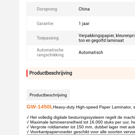
Oorsprong:
China
Garantie:
1 jaar
Verpakkingspapier, kleurenpri
Toepassing:
ton en gegolfd laminaat
Automatische
Automatisch
rangschikking:
Productbeschrijving
Productbeschrijving
GW-1450L
Heavy-duty High-speed Paper Laminator, s
√ Het volledig digitale besturingssysteem regelt de mac
√ Maximale lamineersnelheid tot 16.000 stuks per uur, h
√ Vergrote roldiameter tot 150 mm, dubbel lager met au
√ Voorkantpapiervoeder geschikt voor alle soorten vervo