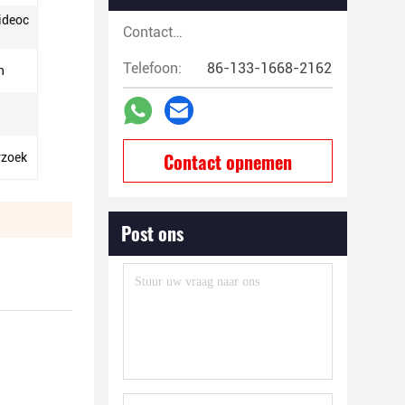
ideoc
Contactpersonen:
Telefoon:
86-133-1668-2162
n
Contact opnemen
rzoek
Post ons