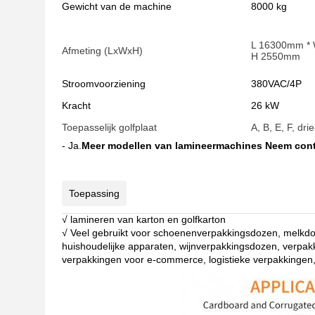
Gewicht van de machine
8000 kg
L 16300mm *
Afmeting (LxWxH)
H 2550mm
Stroomvoorziening
380VAC/4P
Kracht
26 kW
Toepasselijk golfplaat
A, B, E, F, dr
- Ja.
Meer modellen van lamineermachines Neem cont
Toepassing
√ lamineren van karton en golfkarton
√ Veel gebruikt voor schoenenverpakkingsdozen, melkd
huishoudelijke apparaten, wijnverpakkingsdozen, verpa
verpakkingen voor e-commerce, logistieke verpakkingen,