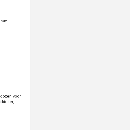
0 mm
sdozen voor
iddelen,