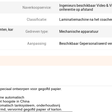
Ingenieurs beschikbaar Video & V
Naverkoopservice:
onferentie op afstand
Classificatie:
Laminatiemachine na het coache
nten, kar
Gedreven type:
Mechanische apparatuur
Aanpassing:
Beschikbaar Gepersonaliseerd ve
peciaal ontworpen voor gegolfd papier.
hine automatisch
et hoogste in China
tomatisch tanksysteem, onderhoudsvrij
rmd, vervormd gegolfd papier of karton.