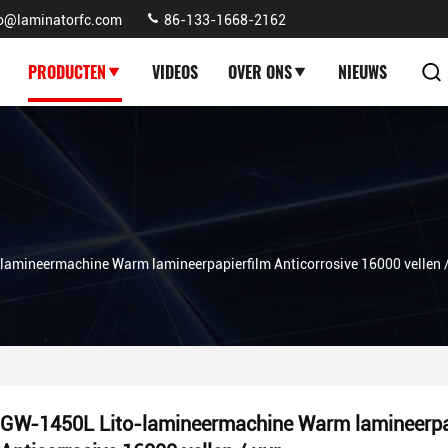
fo@laminatorfc.com
86-133-1668-2162
PRODUCTEN
VIDEOS
OVER ONS
NIEUWS
amineermachine Warm lamineerpapierfilm Anticorrosive 16000 vellen /
GW-1450L Lito-lamineermachine Warm lamineerpa