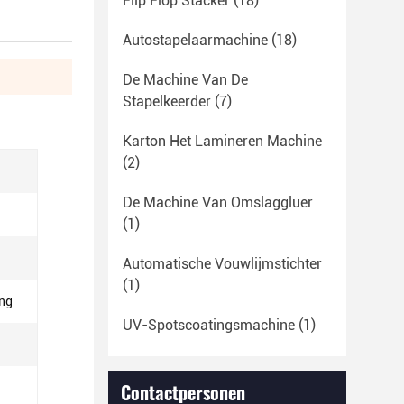
Flip Flop Stacker
(18)
Autostapelaarmachine
(18)
De Machine Van De
Stapelkeerder
(7)
Karton Het Lamineren Machine
(2)
De Machine Van Omslaggluer
(1)
Automatische Vouwlijmstichter
(1)
ing
UV-Spotscoatingsmachine
(1)
Contactpersonen