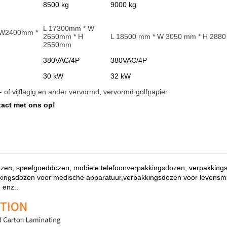
8500 kg
9000 kg
L 17300mm * W
 W2400mm *
2650mm * H
L 18500 mm * W 3050 mm * H 288
2550mm
380VAC/4P
380VAC/4P
30 kW
32 kW
ie- of vijflagig en ander vervormd, vervormd golfpapier
act met ons op!
ozen, speelgoeddozen, mobiele telefoonverpakkingsdozen, verpakking
kkingsdozen voor medische apparatuur,verpakkingsdozen voor levensm
 enz.
.