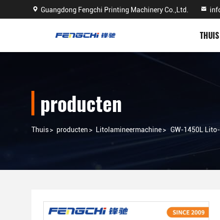
Guangdong Fengchi Printing Machinery Co.,Ltd.
in
THUIS
producten
Thuis
>
producten
>
Litolamineermachine
>
GW-1450L Lito-l