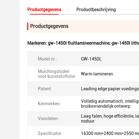
Productgegevens
Productbeschrijving
Productgegevens
Markeren:
gw-1450l fluitlamineermachine
,
gw-1450l lit
Model nr.:
GW-1450L
Mulchingstijden
Warm lamineren
voor kunststoffolie:
Patent:
Leading edge papier voeding
Volledig automatisch, intellig
Kenmerken:
bruiksvriendelijk ontwerp
Laag falen, hoge efficiëntie, l
Voordelen:
nsduur
Specificatie:
16300 mm*2400 mm*2550 