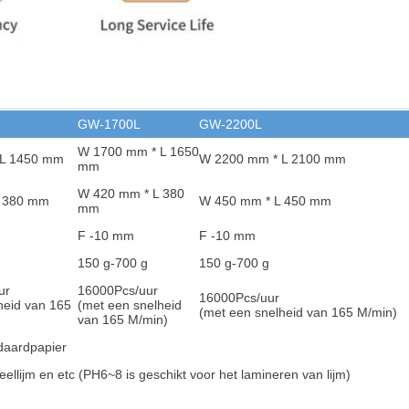
GW-1700L
GW-2200L
W 1700 mm * L 1650
 L 1450 mm
W 2200 mm * L 2100 mm
mm
W 420 mm * L 380
L 380 mm
W 450 mm * L 450 mm
mm
F -10 mm
F -10 mm
150 g-700 g
150 g-700 g
ur
16000
Pcs/uur
16000
Pcs/uur
heid van 165
(met een snelheid
(met een snelheid van 165 M/min)
van 165 M/min)
daardpapier
eellijm en et
c (PH6~8 is geschikt voor het lamineren van lijm)