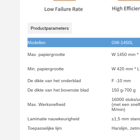
Productparameters
Modellen
GW-1450L
Max. papiergrootte
W 1450 mm *
Min. papiergrootte
W 420 mm * 
De dikte van het onderblad
F -10 mm
De dikte van het bovenste blad
150 g-700 g
16000 stuks/u
Max. Werksnelheid
(met een snel
M/min)
Laminatie nauwkeurigheid
±1,5 mm stan
Toepasselijke lijm
Harslijm, zetm