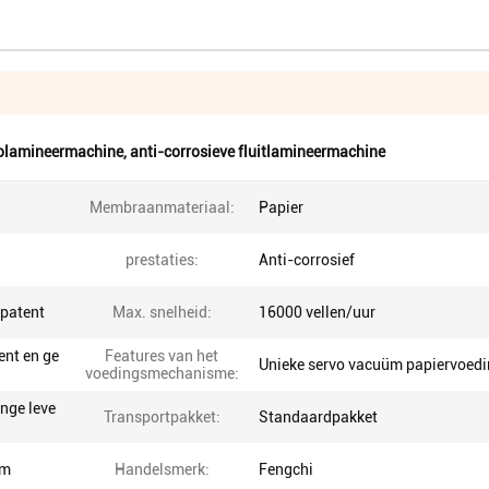
holamineermachine
,
anti-corrosieve fluitlamineermachine
Membraanmateriaal:
Papier
prestaties:
Anti-corrosief
spatent
Max. snelheid:
16000 vellen/uur
ent en ge
Features van het
Unieke servo vacuüm papiervoed
voedingsmechanisme:
ange leve
Transportpakket:
Standaardpakket
mm
Handelsmerk:
Fengchi