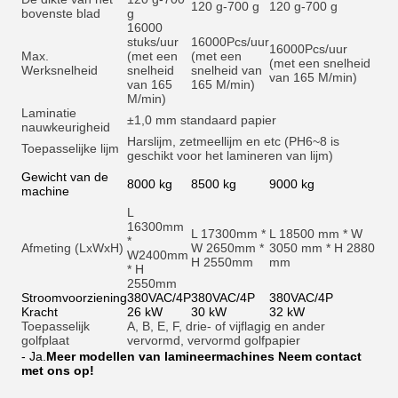
120 g-700 g
120 g-700 g
bovenste blad
g
16000
stuks/uur
16000
Pcs/uur
16000
Pcs/uur
Max.
(met een
(met een
(met een snelheid
Werksnelheid
snelheid
snelheid van
van 165 M/min)
van 165
165 M/min)
M/min)
Laminatie
±1,0 mm standaard papier
nauwkeurigheid
Harslijm, zetmeellijm en et
c (PH6~8 is
Toepasselijke lijm
geschikt voor het lamineren van lijm)
Gewicht van de
8000 kg
8500 kg
9000 kg
machine
L
16300mm
L 17300mm *
L 18500 mm * W
*
Afmeting (LxWxH)
W 2650mm *
3050 mm * H 2880
W2400mm
H 2550mm
mm
* H
2550mm
Stroomvoorziening
380VAC/4P
380VAC/4P
380VAC/4P
Kracht
26 kW
30 kW
32 kW
Toepasselijk
A, B, E, F, drie- of vijflagig en ander
golfplaat
vervormd, vervormd golfpapier
- Ja.
Meer modellen van lamineermachines Neem contact
met ons op!