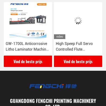
video
GW-1700L Anticorrosive
High Speep Full Servo
Litho Laminator Machine
Controlled Flute
Warm lamineren 16000
LaminatorGW-1450L
vellen / uur
Vind de beste prijs
Vind de beste prijs
GUANGDONG FENGCHI PRINTING MACHINERY