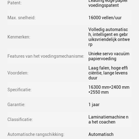
Leading edge papier
Patent:
voedingspatent
Max. snelheid:
16000 vellen/uur
Volledig automatisc
h, intelligent en gebr
Kenmerken:
uiksvriendelijk ontwe
rp
Unieke servo vacuüm
Features van het voedingsmechanisme:
papiervoeding
Laag falen, hoge effi
Voordelen:
ciëntie, lange levens
duur
16300 mm*2400 mm
Specificatie:
*2550 mm
Garantie:
1 jaar
Laminatiemachine n
Classificatie:
a het coachen
Automatische rangschikking:
Automatisch