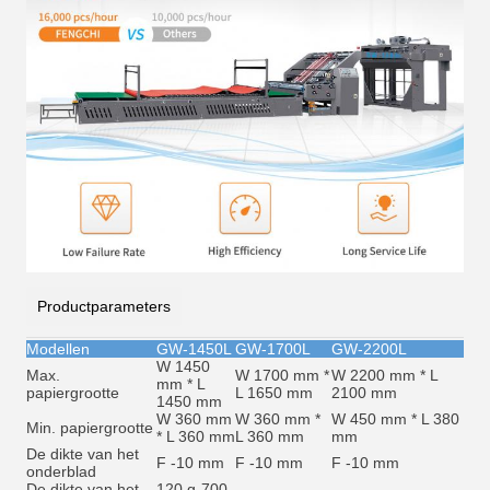
Productparameters
Modellen
GW-1450L
GW-1700L
GW-2200L
W 1450
Max.
W 1700 mm *
W 2200 mm * L
mm * L
papiergrootte
L 1650 mm
2100 mm
1450 mm
W 360 mm
W 360 mm *
W 450 mm * L 380
Min. papiergrootte
* L 360 mm
L 360 mm
mm
De dikte van het
F -10 mm
F -10 mm
F -10 mm
onderblad
De dikte van het
120 g-700