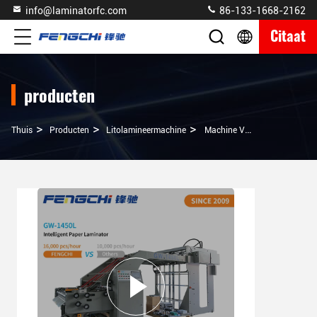
info@laminatorfc.com
86-133-1668-2162
Citaat
producten
>
>
>
Thuis
Producten
Litolamineermachine
Machine Voor Het Warm Lamineren Van Papierfolie