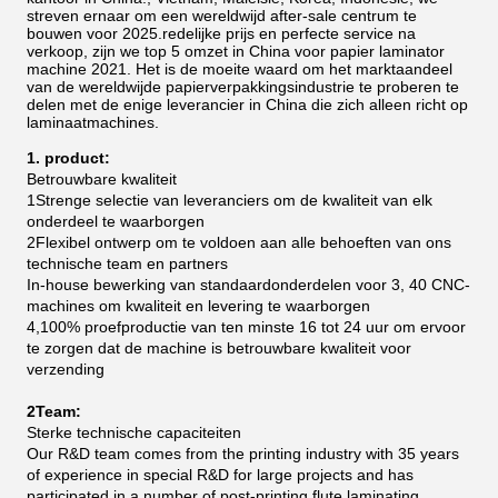
streven ernaar om een wereldwijd after-sale centrum te
bouwen voor 2025.redelijke prijs en perfecte service na
verkoop, zijn we top 5 omzet in China voor papier laminator
machine 2021.
Het is de moeite waard om het marktaandeel
van de wereldwijde papierverpakkingsindustrie te proberen te
delen met de enige leverancier in China die zich alleen richt op
laminaatmachines.
1. product:
Betrouwbare kwaliteit
1Strenge selectie van leveranciers om de kwaliteit van elk
onderdeel te waarborgen
2Flexibel ontwerp om te voldoen aan alle behoeften van ons
technische team en partners
In-house bewerking van standaardonderdelen voor 3, 40 CNC-
machines om kwaliteit en levering te waarborgen
4,100% proefproductie van ten minste 16 tot 24 uur om ervoor
te zorgen dat de machine is betrouwbare kwaliteit voor
verzending
2Team:
Sterke technische capaciteiten
Our R&D team comes from the printing industry with 35 years
of experience in special R&D for large projects and has
participated in a number of post-printing flute laminating