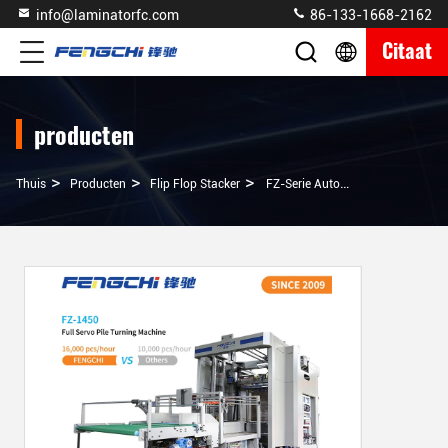
info@laminatorfc.com
86-133-1668-2162
Citaat
producten
>
>
>
Thuis
Producten
Flip Flop Stacker
FZ-Serie Automatische Palletstapler Voor Gegolfde Papierstapel-Turner 16000 Stuks Per Uur