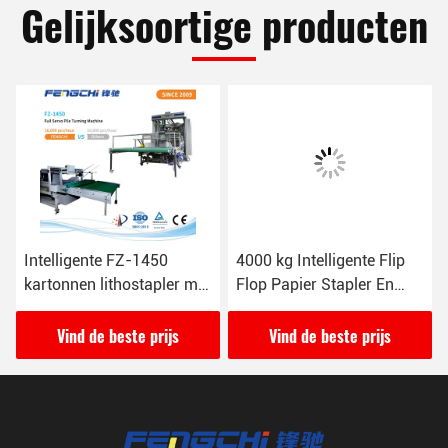
Gelijksoortige producten
Intelligente FZ-1450
4000 kg Intelligente Flip
kartonnen lithostapler met
Flop Papier Stapler En
automatische
Turner 380VAC/4P
palletvoeding
Vind de beste prijs
Vind de beste prijs