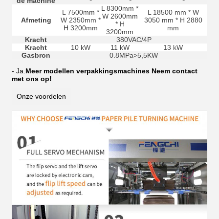
de machine
L 8300mm *
L 7500mm *
L 18500 mm * W
W 2600mm
Afmeting
W 2350mm *
3050 mm * H 2880
* H
H 3200mm
mm
3200mm
Kracht
380VAC/4P
Kracht
10 kW
11 kW
13 kW
Gasbron
0.8MPa>5,5KW
- Ja.
Meer modellen verpakkingsmachines Neem contact
met ons op!
Onze voordelen