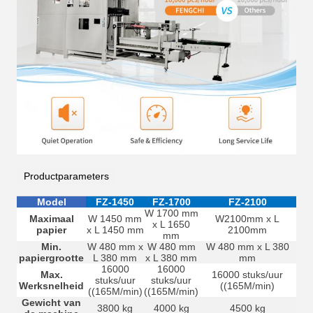
Productparameters
Model
FZ-1450
FZ-1700
FZ-2100
W 1700 mm
Maximaal
W 1450 mm
W2100mm x L
x L 1650
papier
x L 1450 mm
2100mm
mm
Min.
W 480 mm x
W 480 mm
W 480 mm x L 380
papiergrootte
L 380 mm
x L 380 mm
mm
16000
16000
Max.
16000 stuks/uur
stuks/uur
stuks/uur
Werksnelheid
((165M/min)
((165M/min)
((165M/min)
Gewicht van
3800 kg
4000 kg
4500 kg