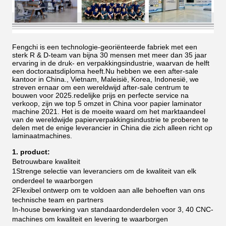
Fengchi is een technologie-georiënteerde fabriek met een
sterk R & D-team van bijna 30 mensen met meer dan 35 jaar
ervaring in de druk- en verpakkingsindustrie, waarvan de helft
een doctoraatsdiploma heeft.Nu hebben we een after-sale
kantoor in China., Vietnam, Maleisië, Korea, Indonesië, we
streven ernaar om een wereldwijd after-sale centrum te
bouwen voor 2025.redelijke prijs en perfecte service na
verkoop, zijn we top 5 omzet in China voor papier laminator
machine 2021.
Het is de moeite waard om het marktaandeel
van de wereldwijde papierverpakkingsindustrie te proberen te
delen met de enige leverancier in China die zich alleen richt op
laminaatmachines.
1. product:
Betrouwbare kwaliteit
1Strenge selectie van leveranciers om de kwaliteit van elk
onderdeel te waarborgen
2Flexibel ontwerp om te voldoen aan alle behoeften van ons
technische team en partners
In-house bewerking van standaardonderdelen voor 3, 40 CNC-
machines om kwaliteit en levering te waarborgen