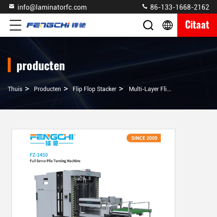
info@laminatorfc.com
86-133-1668-2162
Citaat
producten
>
>
>
Thuis
Producten
Flip Flop Stacker
Multi-Layer Flip Flop Paper Palletizing Machine Paper Pile Stacking Machine