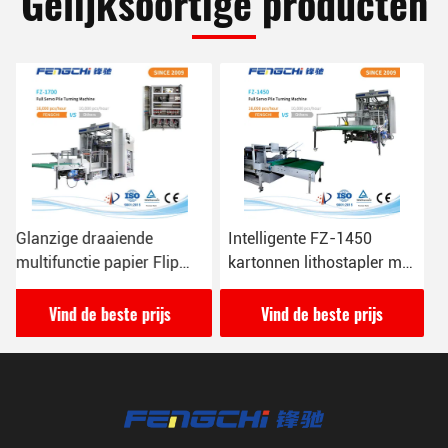
Gelijksoortige producten
Intelligente FZ-1450
4000 kg Intelligente Flip
kartonnen lithostapler met
Flop Papier Stapler En
automatische
Turner 380VAC/4P
palletvoeding
Vind de beste prijs
Vind de beste prijs