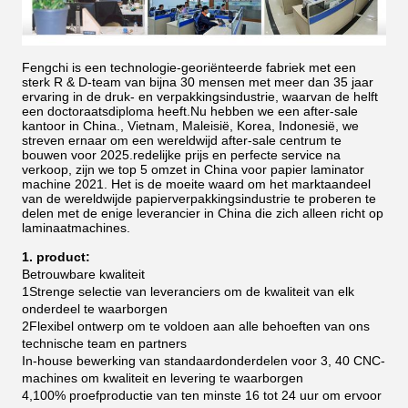
Fengchi is een technologie-georiënteerde fabriek met een
sterk R & D-team van bijna 30 mensen met meer dan 35 jaar
ervaring in de druk- en verpakkingsindustrie, waarvan de helft
een doctoraatsdiploma heeft.Nu hebben we een after-sale
kantoor in China., Vietnam, Maleisië, Korea, Indonesië, we
streven ernaar om een wereldwijd after-sale centrum te
bouwen voor 2025.redelijke prijs en perfecte service na
verkoop, zijn we top 5 omzet in China voor papier laminator
machine 2021.
Het is de moeite waard om het marktaandeel
van de wereldwijde papierverpakkingsindustrie te proberen te
delen met de enige leverancier in China die zich alleen richt op
laminaatmachines.
1. product:
Betrouwbare kwaliteit
1Strenge selectie van leveranciers om de kwaliteit van elk
onderdeel te waarborgen
2Flexibel ontwerp om te voldoen aan alle behoeften van ons
technische team en partners
In-house bewerking van standaardonderdelen voor 3, 40 CNC-
machines om kwaliteit en levering te waarborgen
4,100% proefproductie van ten minste 16 tot 24 uur om ervoor