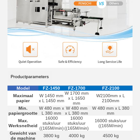
Productparameters
Model
FZ-1450
FZ-1700
FZ-2100
W 1700 mm
Maximaal
W 1450 mm
W2100mm x L
x L 1650
papier
x L 1450 mm
2100mm
mm
Min.
W 480 mm x
W 480 mm
W 480 mm x L 380
papiergrootte
L 380 mm
x L 380 mm
mm
16000
16000
Max.
16000 stuks/uur
stuks/uur
stuks/uur
Werksnelheid
((165M/min)
((165M/min)
((165M/min)
Gewicht van
3800 kg
4000 kg
4500 kg
de machine