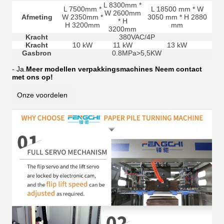
L 8300mm *
L 7500mm *
L 18500 mm * W
W 2600mm
Afmeting
W 2350mm *
3050 mm * H 2880
* H
H 3200mm
mm
3200mm
Kracht
380VAC/4P
Kracht
10 kW
11 kW
13 kW
Gasbron
0.8MPa>5,5KW
- Ja.
Meer modellen verpakkingsmachines Neem contact
met ons op!
Onze voordelen