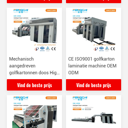
Mechanisch
CE ISO9001 golfkarton
aangedreven
laminatie machine OEM
golfkartonnen doos High
ODM
Speed Paper Mounting
Vind de beste prijs
Vind de beste prijs
Flute Laminating
Machine