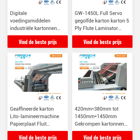
Digitale
GW-1450L Full Servo
voedingsmiddelen
gegolfde karton karton 5
industriële kartonnen
Ply Flute Laminator
doos fluit
Machine
Vind de beste prijs
Vind de beste prijs
lamineermachine 26KW
GW-1450L
Geaffineerde karton
420mm*380mm tot
Lito-lamineermachine
1450mm*1450mm
Papierplaat Fluit
Gekrompen kartonnen
Laminator 16000
laminator
Vind de beste prijs
Vind de beste prijs
stuks/uur