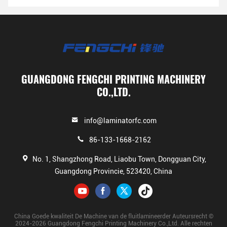
GUANGDONG FENGCHI PRINTING MACHINERY
CO.,LTD.
info@laminatorfc.com
86-133-1668-2162
No. 1, Shangzhong Road, Liaobu Town, Dongguan City,
Guangdong Provincie, 523420, China
China Goede kwaliteit De Machine van de fluitlamineerder Auteursrecht ©
2024-2026 Guangdong Fengchi Printing Machinery Co.,Ltd. Alle rechten