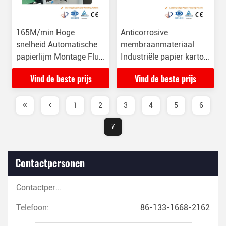
165M/min Hoge
Anticorrosive
snelheid Automatische
membraanmateriaal
papierlijm Montage Fluet
Industriële papier karton
Laminator Anticorrosive
golfgrootte
Vind de beste prijs
Vind de beste prijs
fluitlamineerder
1
2
3
4
5
6
7
Contactpersonen
Contactpersonen:
Telefoon:
86-133-1668-2162