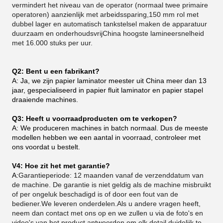
vermindert het niveau van de operator (normaal twee primaire
operatoren) aanzienlijk met arbeidssparing,150 mm rol met
dubbel lager en automatisch tankstelsel maken de apparatuur
duurzaam en onderhoudsvrijChina hoogste lamineersnelheid
met 16.000 stuks per uur.
Q2: Bent u een fabrikant?
A: Ja, we zijn papier laminator meester uit China meer dan 13
jaar, gespecialiseerd in papier fluit laminator en papier stapel
draaiende machines.
Q3: Heeft u voorraadproducten om te verkopen?
A: We produceren machines in batch normaal. Dus de meeste
modellen hebben we een aantal in voorraad, controleer met
ons voordat u bestelt.
V4: Hoe zit het met garantie?
A:
Garantieperiode: 12 maanden vanaf de verzenddatum van
de machine. De garantie is niet geldig als de machine misbruikt
of per ongeluk beschadigd is of door een fout van de
bediener.We leveren onderdelen.Als u andere vragen heeft,
neem dan contact met ons op en we zullen u via de foto's en
video's van het product antwoorden om elk detail duidelijk te