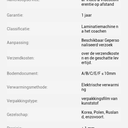
erentie op afstand
Garantie:
1 jaar
Laminatiemachine n
Classificatie:
a het coachen
Beschikbaar Geperso
Aanpassing:
naliseerd verzoek
over de verzendkoste
Verzendkosten:
n en de geschatte lev
ertijd.
Bodemdocument:
A/B/C/E/F ≤ 10mm
Elektrische verwarmi
Verwarmingsmethode:
ng
verpakkingsfilm van
Verpakkingstype:
kunststof
Korea, Polen, Ruslan
Gezelschap:
d, enzovoort.