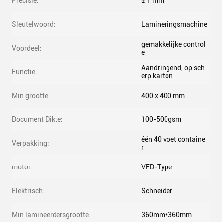
Precisie:
± 1 mm
Sleutelwoord:
Lamineringsmachine
gemakkelijke control
Voordeel:
e
Aandringend, op sch
Functie:
erp karton
Min grootte:
400 x 400 mm
Document Dikte:
100-500gsm
één 40 voet containe
Verpakking:
r
motor:
VFD-Type
Elektrisch:
Schneider
Min lamineerdersgrootte:
360mm*360mm