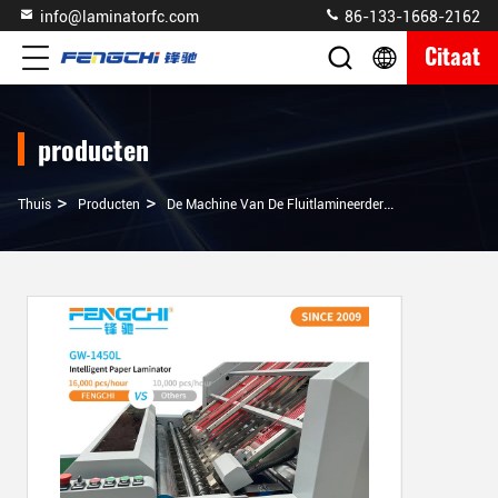
info@laminatorfc.com
86-133-1668-2162
Citaat
producten
>
>
>
Thuis
Producten
De Machine Van De Fluitlamineerder
420mm*380mm