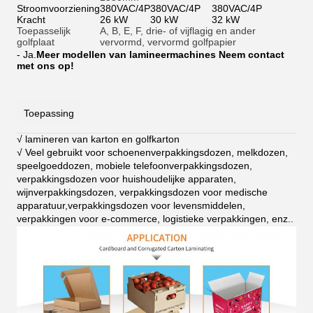
Stroomvoorziening
380VAC/4P
380VAC/4P
380VAC/4P
Kracht
26 kW
30 kW
32 kW
Toepasselijk
A, B, E, F, drie- of vijflagig en ander
golfplaat
vervormd, vervormd golfpapier
- Ja.
Meer modellen van lamineermachines Neem contact
met ons op!
Toepassing
√ lamineren van karton en golfkarton
√ Veel gebruikt voor schoenenverpakkingsdozen, melkdozen,
speelgoeddozen, mobiele telefoonverpakkingsdozen,
verpakkingsdozen voor huishoudelijke apparaten,
wijnverpakkingsdozen, verpakkingsdozen voor medische
apparatuur,verpakkingsdozen voor levensmiddelen,
verpakkingen voor e-commerce, logistieke verpakkingen, enz.
.