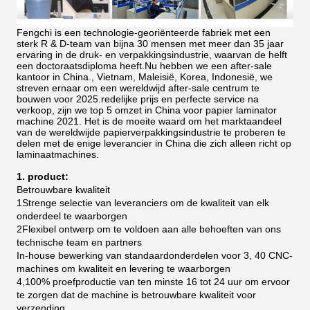
Fengchi is een technologie-georiënteerde fabriek met een
sterk R & D-team van bijna 30 mensen met meer dan 35 jaar
ervaring in de druk- en verpakkingsindustrie, waarvan de helft
een doctoraatsdiploma heeft.Nu hebben we een after-sale
kantoor in China., Vietnam, Maleisië, Korea, Indonesië, we
streven ernaar om een wereldwijd after-sale centrum te
bouwen voor 2025.redelijke prijs en perfecte service na
verkoop, zijn we top 5 omzet in China voor papier laminator
machine 2021.
Het is de moeite waard om het marktaandeel
van de wereldwijde papierverpakkingsindustrie te proberen te
delen met de enige leverancier in China die zich alleen richt op
laminaatmachines.
1. product:
Betrouwbare kwaliteit
1Strenge selectie van leveranciers om de kwaliteit van elk
onderdeel te waarborgen
2Flexibel ontwerp om te voldoen aan alle behoeften van ons
technische team en partners
In-house bewerking van standaardonderdelen voor 3, 40 CNC-
machines om kwaliteit en levering te waarborgen
4,100% proefproductie van ten minste 16 tot 24 uur om ervoor
te zorgen dat de machine is betrouwbare kwaliteit voor
verzending