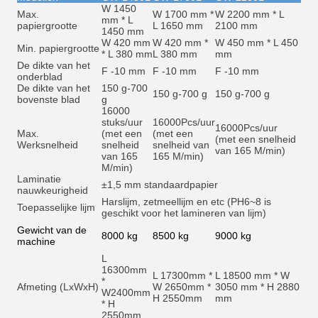
W 1450
Max.
W 1700 mm *
W 2200 mm * L
mm * L
papiergrootte
L 1650 mm
2100 mm
1450 mm
W 420 mm
W 420 mm *
W 450 mm * L 450
Min. papiergrootte
* L 380 mm
L 380 mm
mm
De dikte van het
F -10 mm
F -10 mm
F -10 mm
onderblad
De dikte van het
150 g-700
150 g-700 g
150 g-700 g
bovenste blad
g
16000
stuks/uur
16000
Pcs/uur
16000
Pcs/uur
Max.
(met een
(met een
(met een snelheid
Werksnelheid
snelheid
snelheid van
van 165 M/min)
van 165
165 M/min)
M/min)
Laminatie
±1,5 mm standaardpapier
nauwkeurigheid
Harslijm, zetmeellijm en et
c (PH6~8 is
Toepasselijke lijm
geschikt voor het lamineren van lijm)
Gewicht van de
8000 kg
8500 kg
9000 kg
machine
L
16300mm
L 17300mm *
L 18500 mm * W
*
Afmeting (LxWxH)
W 2650mm *
3050 mm * H 2880
W2400mm
H 2550mm
mm
* H
2550mm