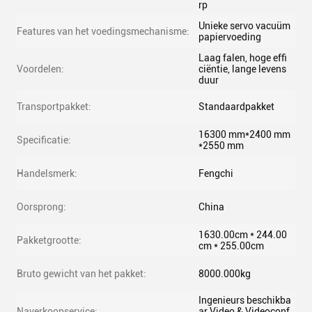
rp
Unieke servo vacuüm
Features van het voedingsmechanisme:
papiervoeding
Laag falen, hoge effi
Voordelen:
ciëntie, lange levens
duur
Transportpakket:
Standaardpakket
16300 mm*2400 mm
Specificatie:
*2550 mm
Handelsmerk:
Fengchi
Oorsprong:
China
1630.00cm * 244.00
Pakketgrootte:
cm * 255.00cm
Bruto gewicht van het pakket:
8000.000kg
Ingenieurs beschikba
Naverkoopservice:
ar Video & Videoconf