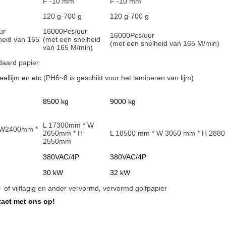
F -10 mm
F -10 mm
120 g-700 g
120 g-700 g
ur
16000
Pcs/uur
16000
Pcs/uur
heid van 165
(met een snelheid
(met een snelheid van 165 M/min)
van 165 M/min)
aard papier
eellijm en et
c (PH6~8 is geschikt voor het lamineren van lijm)
8500 kg
9000 kg
L 17300mm * W
 W2400mm *
2650mm * H
L 18500 mm * W 3050 mm * H 288
2550mm
380VAC/4P
380VAC/4P
30 kW
32 kW
ie- of vijflagig en ander vervormd, vervormd golfpapier
act met ons op!