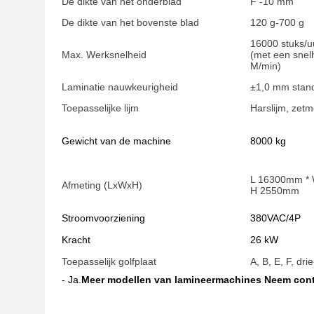
De dikte van het onderblad
F -10 mm
De dikte van het bovenste blad
120 g-700 g
16000 stuks/u
Max. Werksnelheid
(met een snel
M/min)
Laminatie nauwkeurigheid
±1,0 mm stand
Toepasselijke lijm
Harslijm, zetm
Gewicht van de machine
8000 kg
L 16300mm *
Afmeting (LxWxH)
H 2550mm
Stroomvoorziening
380VAC/4P
Kracht
26 kW
Toepasselijk golfplaat
A, B, E, F, dr
- Ja.
Meer modellen van lamineermachines Neem cont