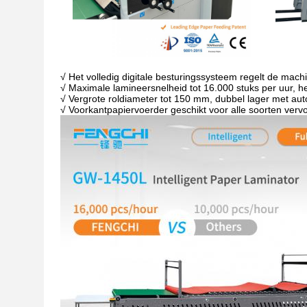
√ Het volledig digitale besturingssysteem regelt de mac
√ Maximale lamineersnelheid tot 16.000 stuks per uur, h
√ Vergrote roldiameter tot 150 mm, dubbel lager met au
√ Voorkantpapiervoerder geschikt voor alle soorten verv