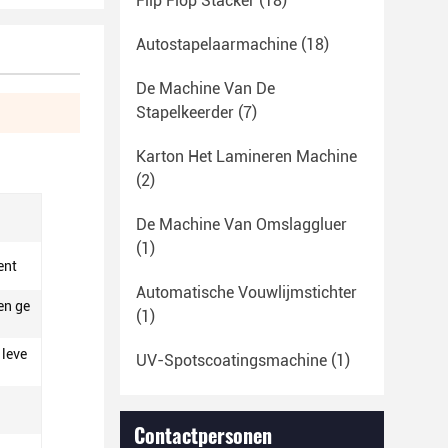
Flip Flop Stacker
(18)
Autostapelaarmachine
(18)
De Machine Van De
Stapelkeerder
(7)
Karton Het Lamineren Machine
(2)
De Machine Van Omslaggluer
(1)
ent
Automatische Vouwlijmstichter
en ge
(1)
 leve
UV-Spotscoatingsmachine
(1)
Contactpersonen