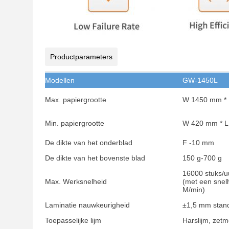
Productparameters
Modellen
GW-1450L
Max. papiergrootte
W 1450 mm *
Min. papiergrootte
W 420 mm * 
De dikte van het onderblad
F -10 mm
De dikte van het bovenste blad
150 g-700 g
16000 stuks/u
Max. Werksnelheid
(met een snel
M/min)
Laminatie nauwkeurigheid
±1,5 mm stan
Toepasselijke lijm
Harslijm, zetm