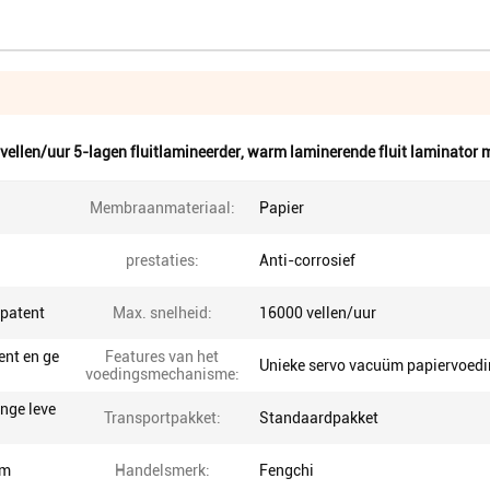
vellen/uur 5-lagen fluitlamineerder
,
warm laminerende fluit laminator 
Membraanmateriaal:
Papier
prestaties:
Anti-corrosief
spatent
Max. snelheid:
16000 vellen/uur
ent en ge
Features van het
Unieke servo vacuüm papiervoed
voedingsmechanisme:
ange leve
Transportpakket:
Standaardpakket
mm
Handelsmerk:
Fengchi