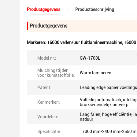
Productgegevens
Productbeschrijving
Productgegevens
Markeren:
16000 vellen/uur fluitlamineermachine
,
16000 
Model nr.:
GW-1700L
Mulchingstijden
Warm lamineren
voor kunststoffolie:
Patent:
Leading edge papier voeding
Volledig automatisch, intellig
Kenmerken:
bruiksvriendelijk ontwerp
Laag falen, hoge efficiëntie, l
Voordelen:
nsduur
Specificatie:
17300 mm*2400 mm*2650 