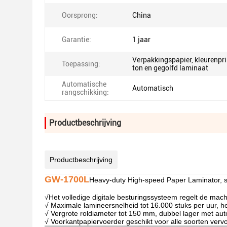
Oorsprong:
China
Garantie:
1 jaar
Verpakkingspapier, kleurenpri
Toepassing:
ton en gegolfd laminaat
Automatische
Automatisch
rangschikking:
Productbeschrijving
Productbeschrijving
GW-1700L
Heavy-duty High-speed Paper Laminator, s
√
Het volledige digitale besturingssysteem regelt de mac
√ Maximale lamineersnelheid tot 16.000 stuks per uur, h
√ Vergrote roldiameter tot 150 mm, dubbel lager met au
√ Voorkantpapiervoerder geschikt voor alle soorten verv