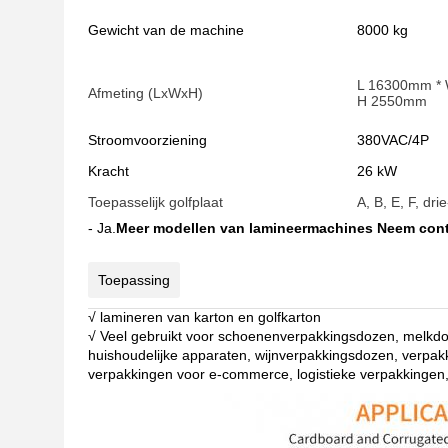
Gewicht van de machine
8000 kg
L 16300mm *
Afmeting (LxWxH)
H 2550mm
Stroomvoorziening
380VAC/4P
Kracht
26 kW
Toepasselijk golfplaat
A, B, E, F, dr
- Ja.
Meer modellen van lamineermachines Neem cont
Toepassing
√ lamineren van karton en golfkarton
√ Veel gebruikt voor schoenenverpakkingsdozen, melkd
huishoudelijke apparaten, wijnverpakkingsdozen, verpa
verpakkingen voor e-commerce, logistieke verpakkingen,