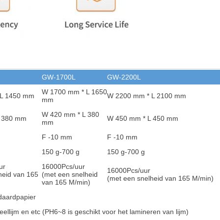
GW-1700L
GW-2200L
W 1700 mm * L 1650
 L 1450 mm
W 2200 mm * L 2100 mm
mm
W 420 mm * L 380
L 380 mm
W 450 mm * L 450 mm
mm
F -10 mm
F -10 mm
150 g-700 g
150 g-700 g
ur
16000
Pcs/uur
16000
Pcs/uur
heid van 165
(met een snelheid
(met een snelheid van 165 M/min)
van 165 M/min)
daardpapier
eellijm en et
c (PH6~8 is geschikt voor het lamineren van lijm)