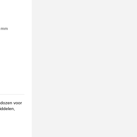
0 mm
sdozen voor
iddelen,