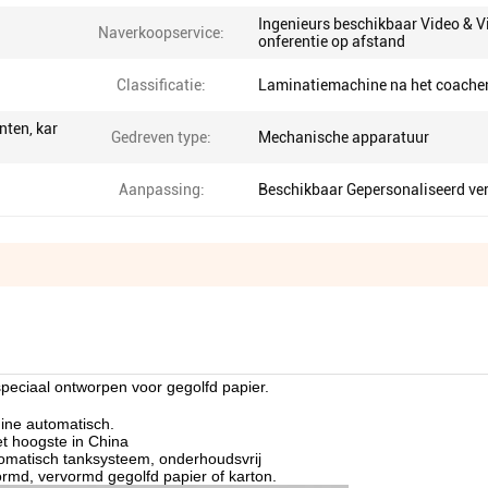
Ingenieurs beschikbaar Video & V
Naverkoopservice:
onferentie op afstand
Classificatie:
Laminatiemachine na het coache
nten, kar
Gedreven type:
Mechanische apparatuur
Aanpassing:
Beschikbaar Gepersonaliseerd ve
peciaal ontworpen voor gegolfd papier.
hine automatisch.
et hoogste in China
tomatisch tanksysteem, onderhoudsvrij
ormd, vervormd gegolfd papier of karton.