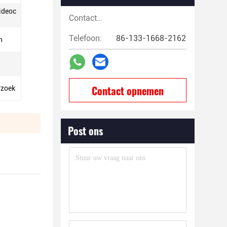
ideoc
Contactpersonen:
Telefoon:
86-133-1668-2162
n
Contact opnemen
rzoek
Post ons