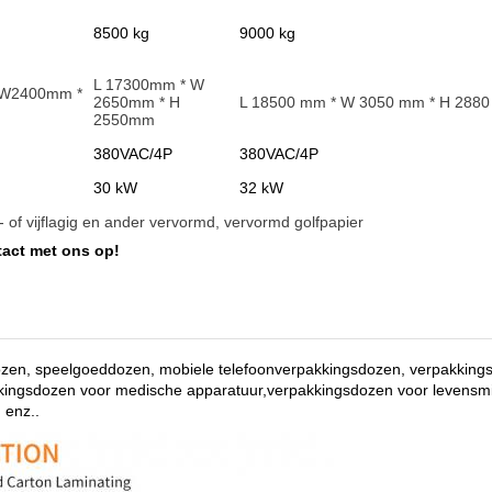
8500 kg
9000 kg
L 17300mm * W
 W2400mm *
2650mm * H
L 18500 mm * W 3050 mm * H 288
2550mm
380VAC/4P
380VAC/4P
30 kW
32 kW
ie- of vijflagig en ander vervormd, vervormd golfpapier
act met ons op!
ozen, speelgoeddozen, mobiele telefoonverpakkingsdozen, verpakking
kkingsdozen voor medische apparatuur,verpakkingsdozen voor levensm
 enz.
.