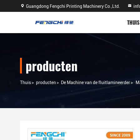
Guangdong Fengchi Printing Machinery Co.,Ltd.
in
THUIS
producten
Thuis
>
producten
>
De Machine van de fluitlamineerder
>
Ma