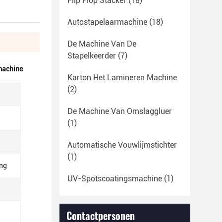
Flip Flop Stacker
(18)
Autostapelaarmachine
(18)
De Machine Van De
Stapelkeerder
(7)
machine
Karton Het Lamineren Machine
(2)
De Machine Van Omslaggluer
(1)
Automatische Vouwlijmstichter
(1)
ing
UV-Spotscoatingsmachine
(1)
Contactpersonen