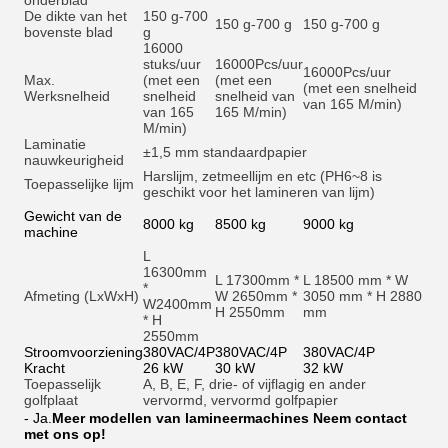
onderblad
De dikte van het
150 g-700
150 g-700 g
150 g-700 g
bovenste blad
g
16000
stuks/uur
16000
Pcs/uur
16000
Pcs/uur
Max.
(met een
(met een
(met een snelheid
Werksnelheid
snelheid
snelheid van
van 165 M/min)
van 165
165 M/min)
M/min)
Laminatie
±1,5 mm standaardpapier
nauwkeurigheid
Harslijm, zetmeellijm en et
c (PH6~8 is
Toepasselijke lijm
geschikt voor het lamineren van lijm)
Gewicht van de
8000 kg
8500 kg
9000 kg
machine
L
16300mm
L 17300mm *
L 18500 mm * W
*
Afmeting (LxWxH)
W 2650mm *
3050 mm * H 2880
W2400mm
H 2550mm
mm
* H
2550mm
Stroomvoorziening
380VAC/4P
380VAC/4P
380VAC/4P
Kracht
26 kW
30 kW
32 kW
Toepasselijk
A, B, E, F, drie- of vijflagig en ander
golfplaat
vervormd, vervormd golfpapier
- Ja.
Meer modellen van lamineermachines Neem contact
met ons op!