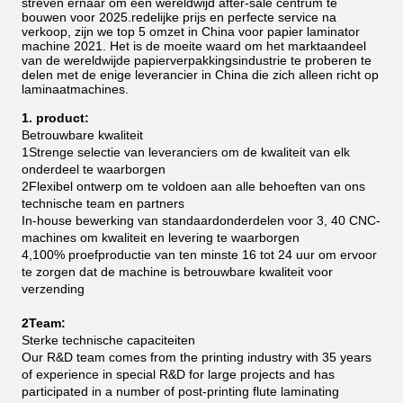
streven ernaar om een wereldwijd after-sale centrum te
bouwen voor 2025.redelijke prijs en perfecte service na
verkoop, zijn we top 5 omzet in China voor papier laminator
machine 2021.
Het is de moeite waard om het marktaandeel
van de wereldwijde papierverpakkingsindustrie te proberen te
delen met de enige leverancier in China die zich alleen richt op
laminaatmachines.
1. product:
Betrouwbare kwaliteit
1Strenge selectie van leveranciers om de kwaliteit van elk
onderdeel te waarborgen
2Flexibel ontwerp om te voldoen aan alle behoeften van ons
technische team en partners
In-house bewerking van standaardonderdelen voor 3, 40 CNC-
machines om kwaliteit en levering te waarborgen
4,100% proefproductie van ten minste 16 tot 24 uur om ervoor
te zorgen dat de machine is betrouwbare kwaliteit voor
verzending
2Team:
Sterke technische capaciteiten
Our R&D team comes from the printing industry with 35 years
of experience in special R&D for large projects and has
participated in a number of post-printing flute laminating