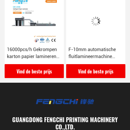
16000pcs/h Gekrompen
F-10mm automatische
karton papier lamineren
fluitlamineermachine
machine GW-1450L Anti
165M/min 26KW
corrosief
Vind de beste prijs
Vind de beste prijs
GUANGDONG FENGCHI PRINTING MACHINERY
CO.,LTD.