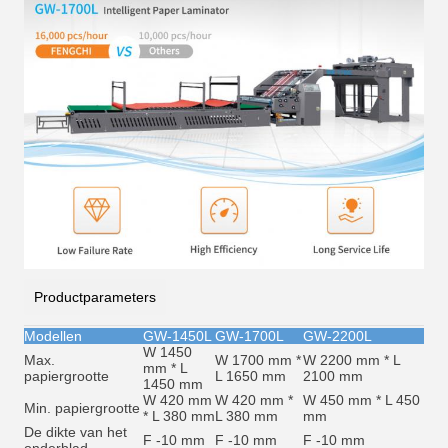
Productparameters
Modellen
GW-1450L
GW-1700L
GW-2200L
W 1450
Max.
W 1700 mm *
W 2200 mm * L
mm * L
papiergrootte
L 1650 mm
2100 mm
1450 mm
W 420 mm
W 420 mm *
W 450 mm * L 450
Min. papiergrootte
* L 380 mm
L 380 mm
mm
De dikte van het
F -10 mm
F -10 mm
F -10 mm