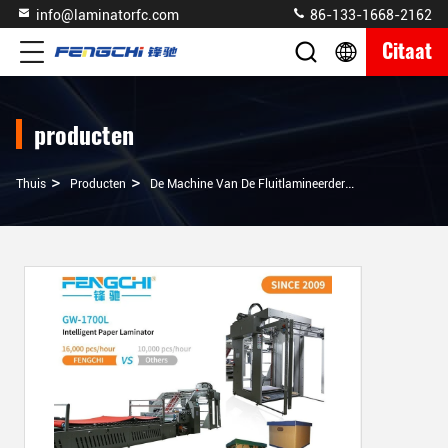
info@laminatorfc.com
86-133-1668-2162
Citaat
producten
>
>
>
Thuis
Producten
De Machine Van De Fluitlamineerder
16000 Vellen/