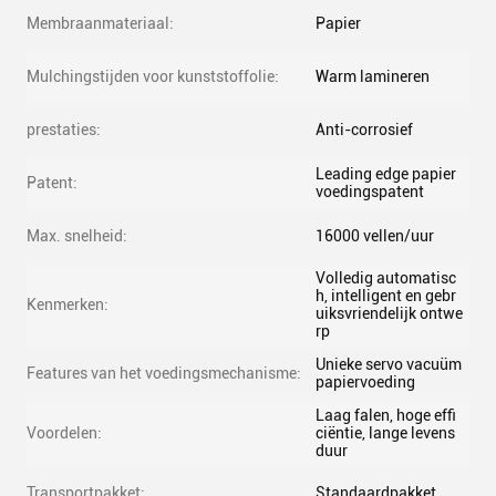
Membraanmateriaal:
Papier
Mulchingstijden voor kunststoffolie:
Warm lamineren
prestaties:
Anti-corrosief
Leading edge papier
Patent:
voedingspatent
Max. snelheid:
16000 vellen/uur
Volledig automatisc
h, intelligent en gebr
Kenmerken:
uiksvriendelijk ontwe
rp
Unieke servo vacuüm
Features van het voedingsmechanisme:
papiervoeding
Laag falen, hoge effi
Voordelen:
ciëntie, lange levens
duur
Transportpakket:
Standaardpakket