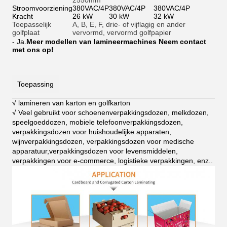
2550mm
Stroomvoorziening
380VAC/4P
380VAC/4P
380VAC/4P
Kracht
26 kW
30 kW
32 kW
Toepasselijk
A, B, E, F, drie- of vijflagig en ander
golfplaat
vervormd, vervormd golfpapier
- Ja.
Meer modellen van lamineermachines Neem contact
met ons op!
Toepassing
√ lamineren van karton en golfkarton
√ Veel gebruikt voor schoenenverpakkingsdozen, melkdozen,
speelgoeddozen, mobiele telefoonverpakkingsdozen,
verpakkingsdozen voor huishoudelijke apparaten,
wijnverpakkingsdozen, verpakkingsdozen voor medische
apparatuur,verpakkingsdozen voor levensmiddelen,
verpakkingen voor e-commerce, logistieke verpakkingen, enz.
.