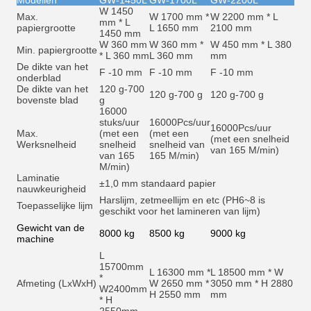
Modellen
GW-1450L
GW-1700L
GW-2200L
W 1450
Max.
W 1700 mm *
W 2200 mm * L
mm * L
papiergrootte
L 1650 mm
2100 mm
1450 mm
W 360 mm
W 360 mm *
W 450 mm * L 380
Min. papiergrootte
* L 360 mm
L 360 mm
mm
De dikte van het
F -10 mm
F -10 mm
F -10 mm
onderblad
De dikte van het
120 g-700
120 g-700 g
120 g-700 g
bovenste blad
g
16000
stuks/uur
16000
Pcs/uur
16000
Pcs/uur
Max.
(met een
(met een
(met een snelheid
Werksnelheid
snelheid
snelheid van
van 165 M/min)
van 165
165 M/min)
M/min)
Laminatie
±1,0 mm standaard papier
nauwkeurigheid
Harslijm, zetmeellijm en et
c (PH6~8 is
Toepasselijke lijm
geschikt voor het lamineren van lijm)
Gewicht van de
8000 kg
8500 kg
9000 kg
machine
L
15700mm
L 16300 mm *
L 18500 mm * W
*
Afmeting (LxWxH)
W 2650 mm *
3050 mm * H 2880
W2400mm
H 2550 mm
mm
* H