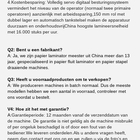
4.Kostenbesparing: Volledig servo digitaal besturingssysteem
vermindert het niveau van de operator (normaal twee primaire
operatoren) aanzienlijk met arbeidssparing,150 mm rol met
dubbel lager en automatisch tankstelsel maken de apparatuur
duurzaam en onderhoudsvrijChina hoogste lamineersnelheid
met 16.000 stuks per uur.
Q2: Bent u een fabrikant?
A: Ja, we zijn papier laminator meester uit China meer dan 13
jaar, gespecialiseerd in papier fluit laminator en papier stapel
draaiende machines.
Q3: Heeft u voorraadproducten om te verkopen?
A: We produceren machines in batch normaal. Dus de meeste
modellen hebben we een aantal in voorraad, controleer met
ons voordat u bestelt.
V4: Hoe zit het met garantie?
A:
Garantieperiode: 12 maanden vanaf de verzenddatum van
de machine. De garantie is niet geldig als de machine misbruikt
of per ongeluk beschadigd is of door een fout van de
bediener.We leveren onderdelen.Als u andere vragen heeft,
neem dan contact met ons op en we zullen u via de foto's en