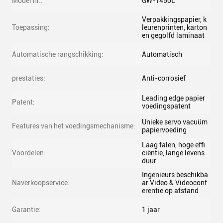
Model nr.:
GW-1450L
Verpakkingspapier, k
Toepassing:
leurenprinten, karton
en gegolfd laminaat
Automatische rangschikking:
Automatisch
prestaties:
Anti-corrosief
Leading edge papier
Patent:
voedingspatent
Unieke servo vacuüm
Features van het voedingsmechanisme:
papiervoeding
Laag falen, hoge effi
Voordelen:
ciëntie, lange levens
duur
Ingenieurs beschikba
Naverkoopservice:
ar Video & Videoconf
erentie op afstand
Garantie:
1 jaar