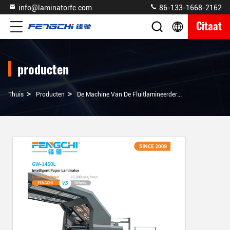
info@laminatorfc.com
86-133-1668-2162
Citaat
producten
>
>
>
Thuis
Producten
De Machine Van De Fluitlamineerder
Automatische 