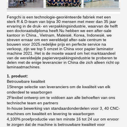
Fengchi is een technologie-georiënteerde fabriek met een
sterk R & D-team van bijna 30 mensen met meer dan 35 jaar
ervaring in de druk- en verpakkingsindustrie, waarvan de helft
een doctoraatsdiploma heeft.Nu hebben we een after-sale
kantoor in China., Vietnam, Maleisië, Korea, Indonesië, we
streven ernaar om een wereldwijd after-sale centrum te
bouwen voor 2025.redelijke prijs en perfecte service na
verkoop, zijn we top 5 omzet in China voor papier laminator
machine 2021.
Het is de moeite waard om het marktaandeel
van de wereldwijde papierverpakkingsindustrie te proberen te
delen met de enige leverancier in China die zich alleen richt op
laminaatmachines.
1. product:
Betrouwbare kwaliteit
1Strenge selectie van leveranciers om de kwaliteit van elk
onderdeel te waarborgen
2Flexibel ontwerp om te voldoen aan alle behoeften van ons
technische team en partners
In-house bewerking van standaardonderdelen voor 3, 40 CNC-
machines om kwaliteit en levering te waarborgen
4,100% proefproductie van ten minste 16 tot 24 uur om ervoor
te zorgen dat de machine is betrouwbare kwaliteit voor