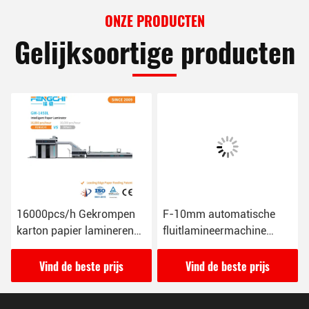
ONZE PRODUCTEN
Gelijksoortige producten
16000pcs/h Gekrompen
F-10mm automatische
karton papier lamineren
fluitlamineermachine
machine GW-1450L Anti
165M/min 26KW
corrosief
Vind de beste prijs
Vind de beste prijs