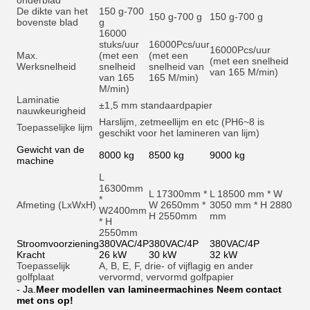
onderblad
De dikte van het
150 g-700
150 g-700 g
150 g-700 g
bovenste blad
g
16000
stuks/uur
16000
Pcs/uur
16000
Pcs/uur
Max.
(met een
(met een
(met een snelheid
Werksnelheid
snelheid
snelheid van
van 165 M/min)
van 165
165 M/min)
M/min)
Laminatie
±1,5 mm standaardpapier
nauwkeurigheid
Harslijm, zetmeellijm en et
c (PH6~8 is
Toepasselijke lijm
geschikt voor het lamineren van lijm)
Gewicht van de
8000 kg
8500 kg
9000 kg
machine
L
16300mm
L 17300mm *
L 18500 mm * W
*
Afmeting (LxWxH)
W 2650mm *
3050 mm * H 2880
W2400mm
H 2550mm
mm
* H
2550mm
Stroomvoorziening
380VAC/4P
380VAC/4P
380VAC/4P
Kracht
26 kW
30 kW
32 kW
Toepasselijk
A, B, E, F, drie- of vijflagig en ander
golfplaat
vervormd, vervormd golfpapier
- Ja.
Meer modellen van lamineermachines Neem contact
met ons op!