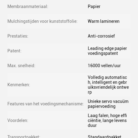
Membraanmateriaal:
Papier
Mulchingstijden voor kunststoffolie:
Warm lamineren
Prestaties:
Anti-corrosief
Leading edge papier
Patent:
voedingspatent
Max. snelheid:
16000 vellen/uur
Volledig automatisc
h, intelligent en gebr
Kenmerken:
uiksvriendelijk ontwe
rp
Unieke servo vacuüm
Features van het voedingsmechanisme:
papiervoeding
Laag falen, hoge effi
Voordelen:
ciëntie, lange levens
duur
Transportpakket:
Standaardpakket