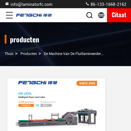
info@laminatorfc.com
86-133-1668-2162
Citaat
producten
>
>
>
Thuis
Producten
De Machine Van De Fluitlamineerder
Kartonverpakk