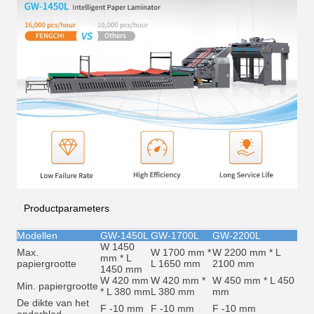
Productparameters
Modellen
GW-1450L
GW-1700L
GW-2200L
W 1450
Max.
W 1700 mm *
W 2200 mm * L
mm * L
papiergrootte
L 1650 mm
2100 mm
1450 mm
W 420 mm
W 420 mm *
W 450 mm * L 450
Min. papiergrootte
* L 380 mm
L 380 mm
mm
De dikte van het
F -10 mm
F -10 mm
F -10 mm