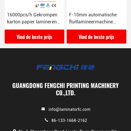
16000pcs/h Gekrompen
F-10mm automatische
karton papier lamineren
fluitlamineermachine
machine GW-1450L Anti
165M/min 26KW
corrosief
Vind de beste prijs
Vind de beste prijs
GUANGDONG FENGCHI PRINTING MACHINERY
CO.,LTD.
info@laminatorfc.com
86-133-1668-2162