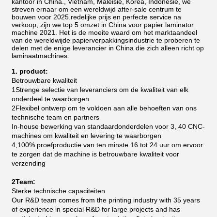
kantoor in China., Vietnam, Maleisië, Korea, Indonesië, we
streven ernaar om een wereldwijd after-sale centrum te
bouwen voor 2025.redelijke prijs en perfecte service na
verkoop, zijn we top 5 omzet in China voor papier laminator
machine 2021.
Het is de moeite waard om het marktaandeel
van de wereldwijde papierverpakkingsindustrie te proberen te
delen met de enige leverancier in China die zich alleen richt op
laminaatmachines.
1. product:
Betrouwbare kwaliteit
1Strenge selectie van leveranciers om de kwaliteit van elk
onderdeel te waarborgen
2Flexibel ontwerp om te voldoen aan alle behoeften van ons
technische team en partners
In-house bewerking van standaardonderdelen voor 3, 40 CNC-
machines om kwaliteit en levering te waarborgen
4,100% proefproductie van ten minste 16 tot 24 uur om ervoor
te zorgen dat de machine is betrouwbare kwaliteit voor
verzending
2Team:
Sterke technische capaciteiten
Our R&D team comes from the printing industry with 35 years
of experience in special R&D for large projects and has